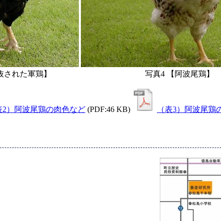
選抜された軍鶏】
写真4 【阿波尾鶏】
表2）阿波尾鶏の肉色など
(PDF:46 KB)
（表3）阿波尾鶏