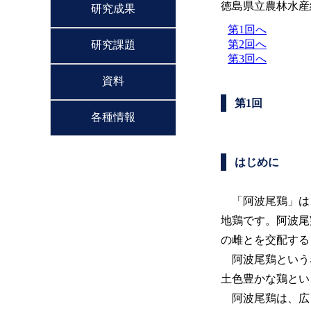
徳島県立農林水産
研究成果
第1回へ
第2回へ
研究課題
第3回へ
資料
第1回
各種情報
はじめに
「阿波尾鶏」は
地鶏です。阿波尾
の雌とを交配する
阿波尾鶏という
土色豊かな鶏とい
阿波尾鶏は、広