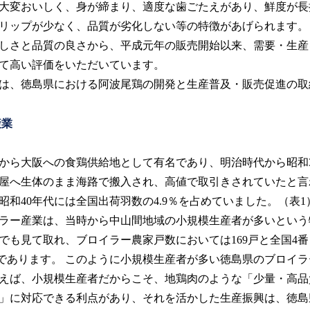
大変おいしく、身が締まり、適度な歯ごたえがあり、鮮度が長
リップが少なく、品質が劣化しない等の特徴があげられます。
しさと品質の良さから、平成元年の販売開始以来、需要・生産
て高い評価をいただいています。
は、徳島県における阿波尾鶏の開発と生産普及・販売促進の取
産業
ら大阪への食鶏供給地として有名であり、明治時代から昭和3
屋へ生体のまま海路で搬入され、高値で取引きされていたと言
昭和40年代には全国出荷羽数の4.9％を占めていました。（表1
ラー産業は、当時から中山間地域の小規模生産者が多いという
計）でも見て取れ、ブロイラー農家戸数においては169戸と全国
500羽であります。 このように小規模生産者が多い徳島県のブロ
えば、小規模生産者だからこそ、地鶏肉のような「少量・高品
」に対応できる利点があり、それを活かした生産振興は、徳島