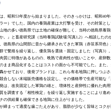
発
、昭和53年度から始まりました。そのきっかけは、昭和40
ラー）でした。国内の養鶏産業は大打撃を受け、その対策とし
山地の多い徳島県では土地の確保が難しく、当時の徳島県養鶏
か。』と畜産研究課（当時養鶏試験場:写真1,2）へ相談したの
徳島県の山間部に昔から継承されてきた軍鶏（赤笹系羽色）が
鎖群で繁殖を繰り返し、優良鶏を選抜・固定しました（写真3）
肉質に特徴があるものの、晩熟で産肉性が低いことや、産卵数
のまま商品化することはコストの面から不可能でした。また、
轟かせており、後発ブランドは、これら有名地鶏に押しつぶさ
競合しない末端販売価格を設定し、その価格帯で生産可能な「
発は、改良固定した軍鶏の雄と、増体性と産卵性に優れた肉用
質を調査する「相性検定」を繰り返し実施することにより進めら
ナの供給量も確保できる地鶏に仕上がりました。
が締まって適度な歯ごたえがあり、脂肪が少なく旨味とコクが