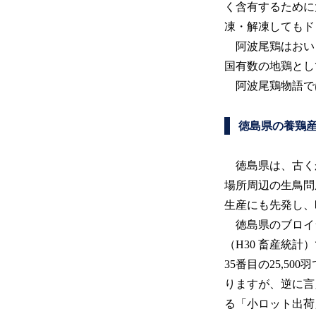
く含有するために
凍・解凍してもド
阿波尾鶏はおい
国有数の地鶏とし
阿波尾鶏物語で
徳島県の養鶏
徳島県は、古くか
場所周辺の生鳥問
生産にも先発し、
徳島県のブロイ
（H30 畜産統
35番目の25,
りますが、逆に言
る「小ロット出荷