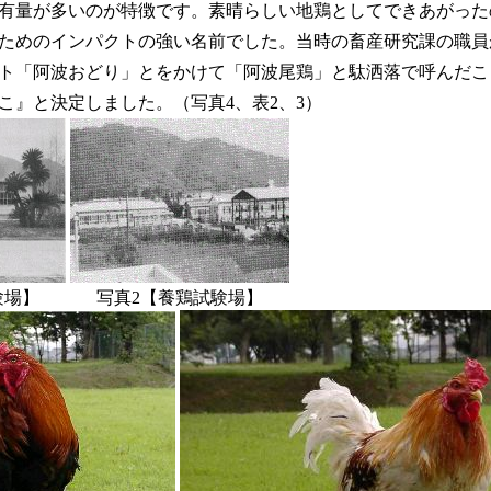
有量が多いのが特徴です。素晴らしい地鶏としてできあがった
ためのインパクトの強い名前でした。当時の畜産研究課の職員
ト「阿波おどり」とをかけて「阿波尾鶏」と駄洒落で呼んだこ
こ』と決定しました。（写真4、表2、3）
験場】
写真2【養鶏試験場】