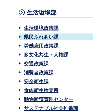
生活環境部
生活環境政策課
県民ふれあい課
労働雇用政策課
多文化共生・人権課
交通政策課
消費者政策課
安全衛生課
食肉衛生検査所
動物愛護管理センター
サステナブル社会推進課