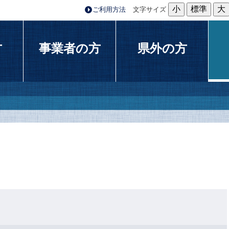
小
標準
大
ご利用方法
文字サイズ
方
事業者の方
県外の方