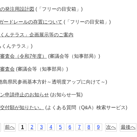
の発注用設計図
(「フリーの目安箱」)
ガードレールの存置について
(「フリーの目安箱」)
くんテラス」企画展示等のご案内
ちくんテラス」)
審査会（令和7年度）
(審議会等（知事部局）)
審査会
(審議会等（知事部局）)
(徳島県民参画基本方針～透明度アップに向けて～)
ン申請停止のお知らせ
(お知らせ一覧)
交付額が知りたい。
(よくある質問（Q&A）検索サービス)
前へ
1
2
3
4
5
6
7
8
9
次へ
最後へ