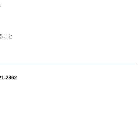
2
ること
-2862