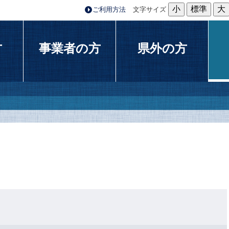
小
標準
大
ご利用方法
文字サイズ
方
事業者の方
県外の方