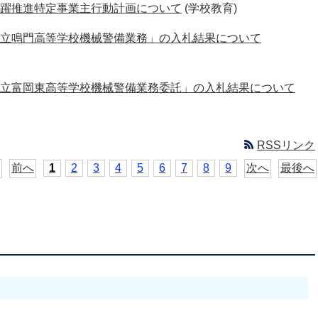
躍推進特定事業主行動計画について
(学校教育)
立鳴門高等学校機械警備業務」の入札結果について
立富岡東高等学校機械警備業務委託」の入札結果について
RSSリンク
前へ
1
2
3
4
5
6
7
8
9
次へ
最後へ