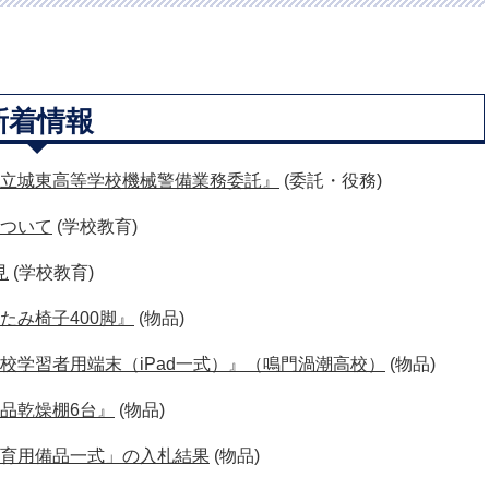
新着情報
立城東高等学校機械警備業務委託』
(委託・役務)
ついて
(学校教育)
見
(学校教育)
たみ椅子400脚』
(物品)
校学習者用端末（iPad一式）』（鳴門渦潮高校）
(物品)
品乾燥棚6台』
(物品)
育用備品一式」の入札結果
(物品)