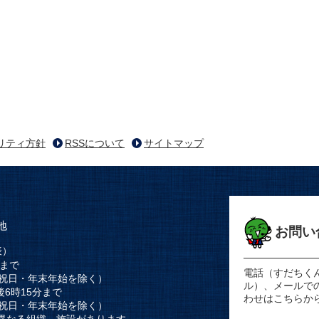
リティ方針
RSSについて
サイトマップ
地
お問い
表）
時まで
電話（すだちく
祝日・年末年始を除く）
ル）、メールで
後6時15分まで
わせはこちらか
祝日・年末年始を除く）
異なる組織、施設があります。