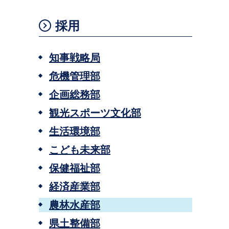
採用
知事戦略局
危機管理部
企画総務部
観光スポーツ文化部
生活環境部
こども未来部
保健福祉部
経済産業部
農林水産部
県土整備部