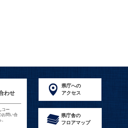
県庁への
合わせ
アクセス
んコー
のお問い合
県庁舎の
ら。
フロアマップ