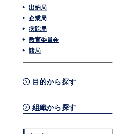
出納局
企業局
病院局
教育委員会
諸局
目的から探す
組織から探す