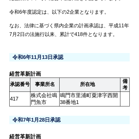
令和6年度認定は、以下の2企業となります。
なお、法律に基づく県内企業の計画承認は、平成11年
7月2日の法施行以来、累計で418件となります。
令和6年11月13日承認
経営革新計画
備
承認番号		
事業所名
所在地	
考
株式会社鳴
鳴門市里浦町粟津字西開
417
門魚市
38番地1
令和7年1月28日承認
経営革新計画