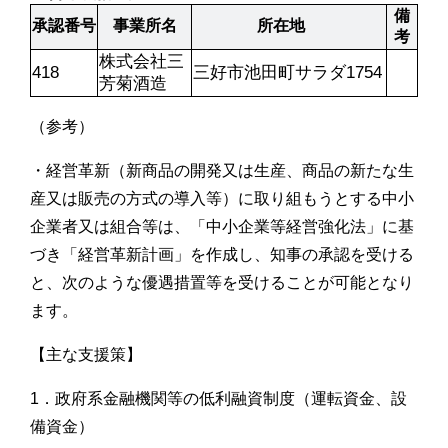
備
承認番号		
事業所名
所在地	
考
株式会社三
418
三好市池田町サラダ1754
芳菊酒造
（参考）
・経営革新（新商品の開発又は生産、商品の新たな生
産又は販売の方式の導入等）に取り組もうとする中小
企業者又は組合等は、「中小企業等経営強化法」に基
づき「経営革新計画」を作成し、知事の承認を受ける
と、次のような優遇措置等を受けることが可能となり
ます。
【主な支援策】
1．政府系金融機関等の低利融資制度（運転資金、設
備資金）