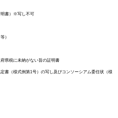
）
明書）※写し不可
し
ト等）
府県税に未納がない旨の証明書
定書（様式例第1号）の写し及びコンソーシアム委任状（様