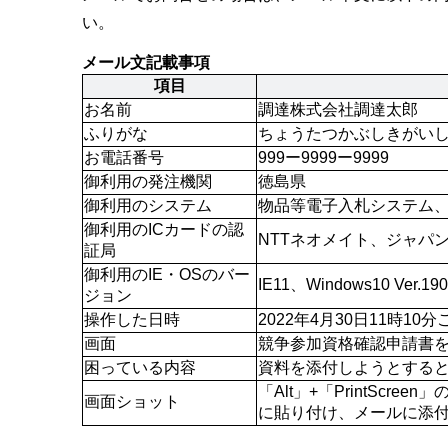
い。
メール文記載事項
項目
お名前
調達株式会社調達太郎
ふりがな
ちょうたつかぶしきがい
お電話番号
999ー9999ー9999
御利用の発注機関
徳島県
御利用のシステム
物品等電子入札システム
御利用のICカードの認
NTTネオメイト、ジャパ
証局
御利用のIE・OSのバー
IE11、Windows10 Ver.190
ジョン
操作した日時
2022年4月30日11時10分
画面
競争参加資格確認申請書
困っている内容
資料を添付しようとすると、
「Alt」+「PrintScr
画面ショット
に貼り付け、メールに添