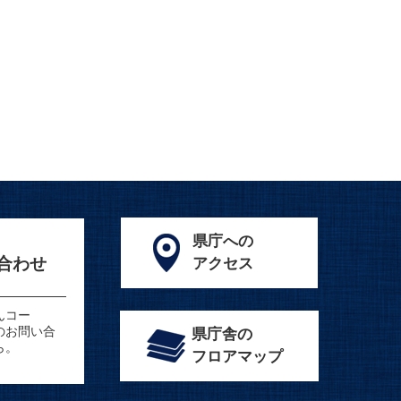
県庁への
合わせ
アクセス
んコー
のお問い合
県庁舎の
ら。
フロアマップ