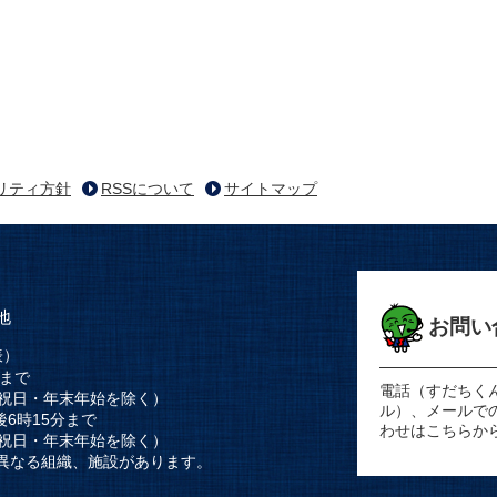
リティ方針
RSSについて
サイトマップ
地
お問い
表）
時まで
電話（すだちく
祝日・年末年始を除く）
ル）、メールで
後6時15分まで
わせはこちらか
祝日・年末年始を除く）
異なる組織、施設があります。