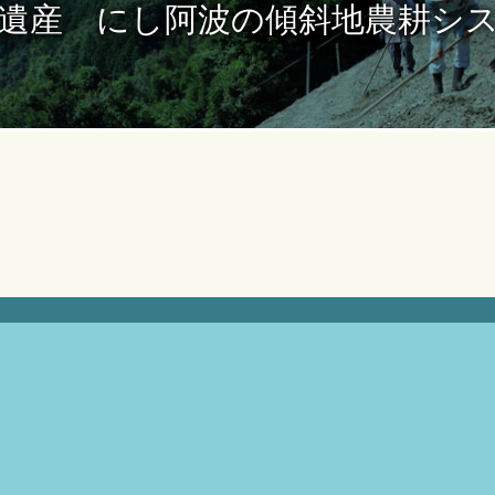
遺産 にし阿波の傾斜地農耕シ