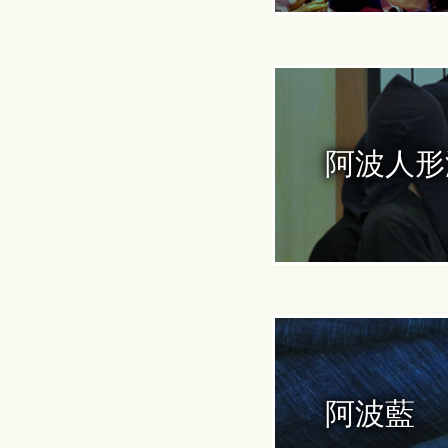
阿波人形
阿波藍