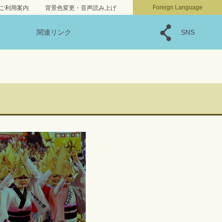
文字サイズ
小
標準
大
Foreign Language
ご利用案内
背景色変更・音声読み上げ
関連リンク
SNS