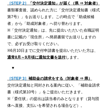
［STEP 2］
「交付決定通知」が届く（県 ⇒ 対象者）
書類審査後、認められた方に「交付決定通知書（様式
第7号）」をお送りします。この時点で「助成候補
者」から「助成対象者」へ切り替わります。
※「交付決定通知」は、先に提出いただいた在職証明
書に記載の「現住所」へ簡易書留でお送りしますの
で、必ずお受け取りください。
※6月10日までに交付申請書を提出いただいた方は、
通常8月～9月頃に通知文書を送付
します。
▼
［STEP 3］
補助金の請求をする（対象者 ⇒ 県）
交付決定通知と同封される案内に従い、「補助金請求
書（様式第10号）」をご提出いただきます。
※「委任状」の提出は該当者のみとなります（貸与団
体へ直接、支払いを希望される場合など）。