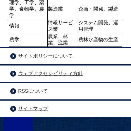
理学、工学、薬
学、食物学、農
製造業
企画・開発、製造
学
情報サービ
システム開発、運
情報
ス業
用管理
農業、林
農学
農林水産物の生産
業、漁業
サイトポリシーについて
ウェブアクセシビリティ方針
RSSについて
サイトマップ