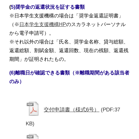
(
5)奨学金の返還状況を証する書類
※日本学生支援機構の場合は「奨学金返還証明書」
（
※
日本学生支援機構HP
のスカラネットパーソナル
から
電子申請可）。
※それ以外の場合は「氏名、奨学金名称、貸与総額、
返還総額、割賦金額、返還回数、現在の残額、返還残
期間」が証明されたもの。
(6)離職日が確認できる書類（※離職期間がある該当者
のみ）
交付申請書（様式6号）
(PDF:37
KB)