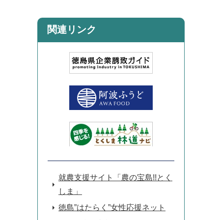
関連リンク
就農支援サイト「農の宝島!!とく
しま」
徳島”はたらく”女性応援ネット