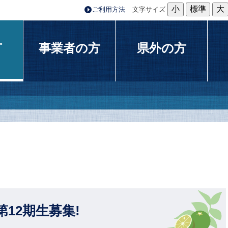
小
標準
大
ご利用方法
文字サイズ
方
事業者の方
県外の方
12期生募集!