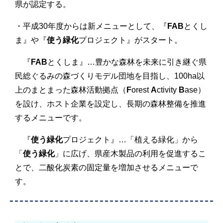
県が認定する。
・平成30年度からは新メニューとして、『
FAB
とくし
ま』や『
使う緑化
プロジェクト』がスタート。
『
FAB
とくしま』…豊かな森林を未来に引き継ぐ県
民総ぐるみの森づくりモデル団地を目指し、100ha以
上のまとまった森林活動拠点（
F
orest
A
ctivity
B
ase）
を設け、ホスト企業を設定し、長期の森林整備を推進
するメニューです。
『
使う緑化
プロジェクト』…「植える緑化」から
「
使う緑化
」に広げ、県産木製品の利用を促進するこ
とで、二酸化炭素の固定量を増加させるメニューで
す。