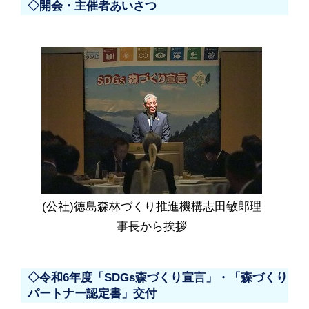
◇開会・主催者あいさつ
(公社)徳島森林づくり推進機構志田敏郎理
事長から挨拶
◇令和6年度「SDGs森づくり宣言」・「森づくり
パートナー認定書」交付