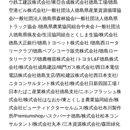
ウ鉄工建設株式会社/東亞合成株式会社徳島工場/徳島
空港ビル株式会社/一般社団法人徳島県産業資源循環協
会/一般社団法人徳島県森林協会/一般社団法人徳島県
トラック協会 /徳島県農業協同組合中央会 /一般社団法
人徳島県猟友会/生活協同組合とくしま生協/株式会社
徳島大正銀行/徳島トヨペット株式会社 /徳島西ロータ
リークラブ/徳島ペプシコーラ販売株式会社/徳島ロー
タリークラブ/徳農種苗株式会社 /トヨタL&F徳島株式
会社/株式会社成島建設/鳴門ガス株式会社/西日本電信
電話株式会社徳島支店/西松建設株式会社西日本支社/
ニタコンサルタント株式会社/株式会社日新四国工場 /
日本たばこ産業株式会社徳島支社/ニホンフラッシュ株
式会社/株式会社はなおか/東とくしま農業協同組合/株
式会社ビューティドクターセルムス/株式会社布川製作
所/Premiumshopハスクバーナ徳島/株式会社松本コン
サルタント/株式会社丸本 /三木資源株式会社/森田緑化