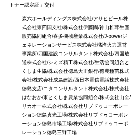
トナー認定証」交付
森六ホールディングス株式会社/アサヒビール株
式会社東四国支社/株式会社伊藤園/神山椎茸生産
販売協同組合/喜多機械産業株式会社/J-powerジ
ェネレーションサービス株式会社橘湾火力運営
事業所/四国建設コンサルタント株式会社/四国放
送株式会社/シミズ精工株式会社/生活協同組合と
くしま生協/株式会社徳島大正銀行/徳農種苗株式
会社/株式会社成島建設/西日本電信電話株式会社
徳島支店/ニタコンサルタント株式会社/株式会社
はなおか/東とくしま農業協同組合/株式会社山全/
リカオー株式会社/株式会社リブドゥコーポレー
ション徳島貞光工場/株式会社リブドゥコーポレ
ーション徳島市場工場/株式会社リブドゥコーポ
レーション徳島三野工場