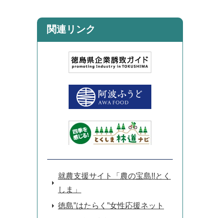
関連リンク
就農支援サイト「農の宝島!!とく
しま」
徳島”はたらく”女性応援ネット