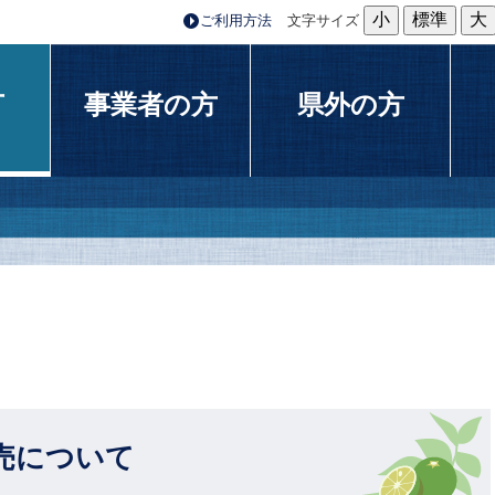
小
標準
大
ご利用方法
文字サイズ
方
事業者の方
県外の方
売について