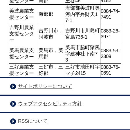
4182
援センター
賀郡
王谷46
海部郡美波町奥
美波農業支
0884-74-
海部郡
河内字弁財天1
7491
援センター
7-1
吉野川農業
吉野川市，
吉野川市川島町
0883-26-
支援センタ
3971
阿波市
宮島736-1
ー
美馬市脇町猪尻
美馬農業支
美馬市，美
0883-53-
字建神社下南7
2309
援センター
馬郡
3
三好農業支
三好市，三
三好市池田町字
0883-76-
0691
援センター
好郡
マチ2415
サイトポリシーについて
ウェブアクセシビリティ方針
RSSについて