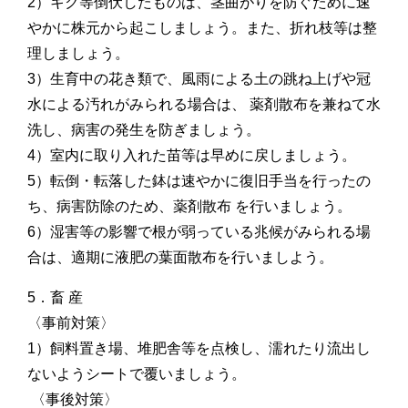
2）キク等倒伏したものは、茎曲がりを防ぐために速
やかに株元から起こしましょう。また、折れ枝等は整
理しましょう。
3）生育中の花き類で、風雨による土の跳ね上げや冠
水による汚れがみられる場合は、 薬剤散布を兼ねて水
洗し、病害の発生を防ぎましょう。
4）室内に取り入れた苗等は早めに戻しましょう。
5）転倒・転落した鉢は速やかに復旧手当を行ったの
ち、病害防除のため、薬剤散布 を行いましょう。
6）湿害等の影響で根が弱っている兆候がみられる場
合は、適期に液肥の葉面散布を行いましよう。
5．畜 産
〈事前対策〉
1）飼料置き場、堆肥舎等を点検し、濡れたり流出し
ないようシートで覆いましょう。
〈事後対策〉