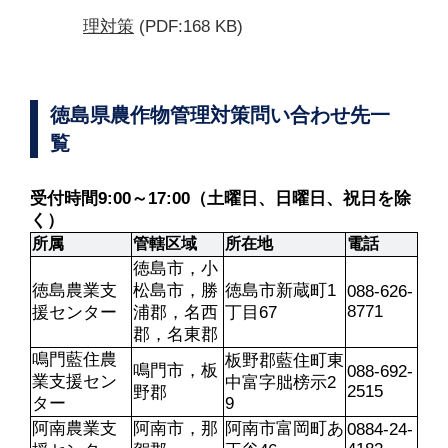
理対策
(PDF:168 KB)
徳島県農作物管理対策問い合わせ先一
覧
受付時間9:00～17:00（土曜日、日曜日、祝日を除
く）
所属
管轄区域
所在地
電話
徳島市，小
徳島農業支
松島市，勝
徳島市新蔵町1
088-626-
8771
援センター
浦郡，名西
丁目67
郡，名東郡
鳴門藍住農
板野郡藍住町東
鳴門市，板
088-692-
業支援セン
中富字朏榜示2
2515
野郡
ター
9
阿南農業支
阿南市，那
阿南市富岡町あ
0884-24-