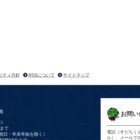
リティ方針
RSSについて
サイトマップ
地
お問い
表）
時まで
電話（すだちく
祝日・年末年始を除く）
ル）、メールで