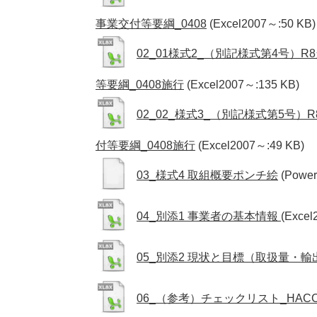
事業交付等要綱_0408
(Excel2007～:50 KB)
02_01様式2_（別記様式第4号）
等要綱_0408施行
(Excel2007～:135 KB)
02_02_様式3_（別記様式第5号
付等要綱_0408施行
(Excel2007～:49 KB)
03_様式4 取組概要ポンチ絵
(Power
04_別添1 事業者の基本情報
(Excel
05_別添2 現状と目標（取扱量・
06_（参考）チェックリスト_HA