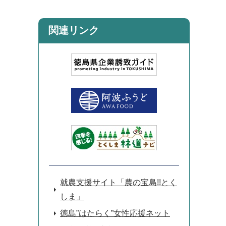
関連リンク
就農支援サイト「農の宝島!!とく
しま」
徳島”はたらく”女性応援ネット