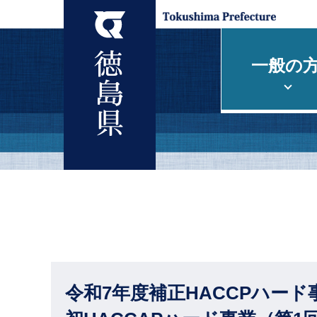
一般の
令和7年度補正HACCPハー