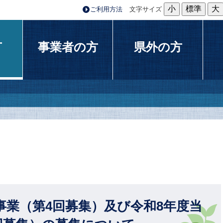
小
標準
大
ご利用方法
文字サイズ
方
事業者の方
県外の方
ド事業（第4回募集）及び令和8年度当