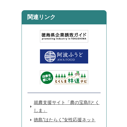
関連リンク
就農支援サイト「農の宝島!!とく
しま」
徳島”はたらく”女性応援ネット