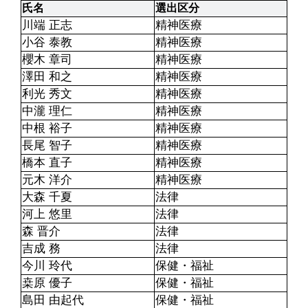
氏名
選出区分
川端 正志
精神医療
小谷 泰教
精神医療
櫻木 章司
精神医療
澤田 和之
精神医療
利光 秀文
精神医療
中瀧 理仁
精神医療
中根 裕子
精神医療
長尾 智子
精神医療
橋本 直子
精神医療
元木 洋介
精神医療
大森 千夏
法律
河上 悠里
法律
森 晋介
法律
吉成 務
法律
今川 玲代
保健・福祉
桒原 優子
保健・福祉
島田 由起代
保健・福祉