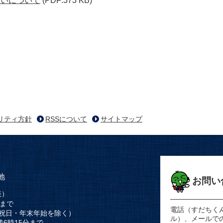
扱いについて
(PDF:373 KB)
リティ方針
RSSについて
サイトマップ
地
お問い
表）
時まで
電話（すだちく
祝日・年末年始を除く）
ル）、メールで
後6時15分まで