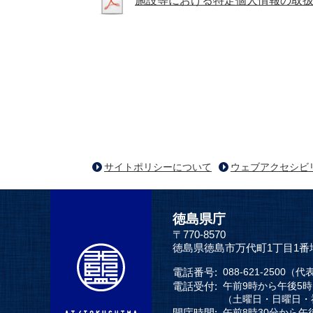
施設等における特定個人情報の取
サイトポリシーについて
ウェブアクセシビ
徳島県庁
〒770-8570
徳島県徳島市万代町1丁目1番
電話番号:
088-621-2500（代
電話受付:
午前9時から午後5
（土曜日・日曜日・
開庁時間:
午前8時30分から午