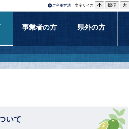
小
標準
大
ご利用方法
文字サイズ
方
事業者の方
県外の方
について