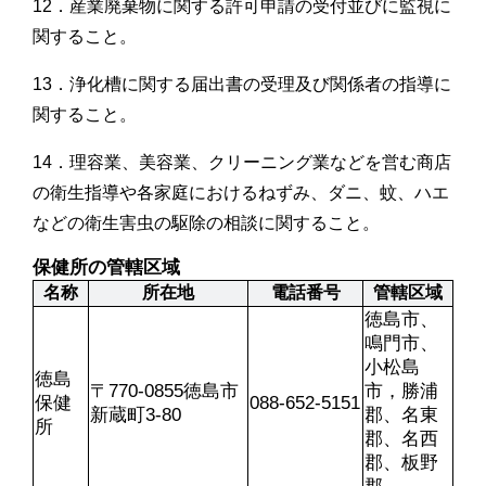
12．産業廃棄物に関する許可申請の受付並びに監視に
関すること。
13．浄化槽に関する届出書の受理及び関係者の指導に
関すること。
14．理容業、美容業、クリーニング業などを営む商店
の衛生指導や各家庭におけるねずみ、ダニ、蚊、ハエ
などの衛生害虫の駆除の相談に関すること。
保健所の管轄区域
名称
所在地
電話番号
管轄区域
徳島市、
鳴門市、
小松島
徳島
〒770-0855徳島市
市，勝浦
保健
088-652-5151
新蔵町3-80
郡、名東
所
郡、名西
郡、板野