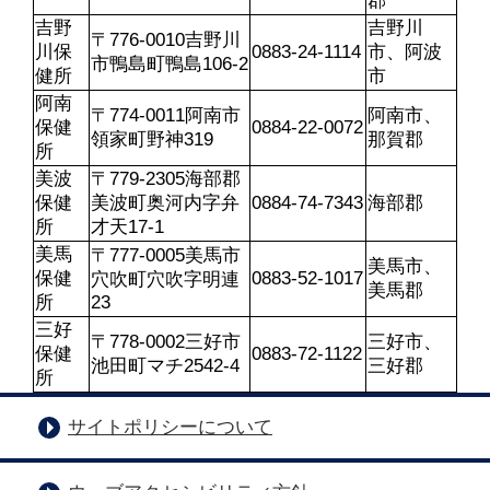
郡
吉野
吉野川
〒776-0010吉野川
川保
0883-24-1114
市、阿波
市鴨島町鴨島106-2
健所
市
阿南
〒774-0011阿南市
阿南市、
保健
0884-22-0072
領家町野神319
那賀郡
所
美波
〒779-2305海部郡
保健
美波町奥河内字弁
0884-74-7343
海部郡
所
才天17-1
美馬
〒777-0005美馬市
美馬市、
保健
0883-52-1017
穴吹町穴吹字明連
美馬郡
所
23
三好
〒778-0002三好市
三好市、
保健
0883-72-1122
池田町マチ2542-4
三好郡
所
サイトポリシーについて