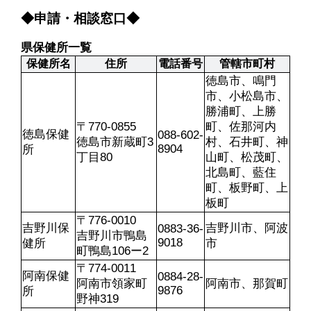
◆申請・相談窓口◆
県保健所一覧
保健所名
住所
電話番号
管轄市町村
徳島市、鳴門
市、小松島市、
勝浦町、上勝
〒770-0855

町、佐那河内
徳島保健
088-602-
徳島市新蔵町3
村、石井町、神
8904
所
丁目80
山町、松茂町、
北島町、藍住
町、板野町、上
板町
〒776-0010

吉野川保
吉野川市、阿波
0883-36-
吉野川市鴨島
9018
健所
市
町鴨島106ー2
〒774-0011

阿南保健
0884-28-
阿南市領家町
阿南市、那賀町
9876
所
野神319