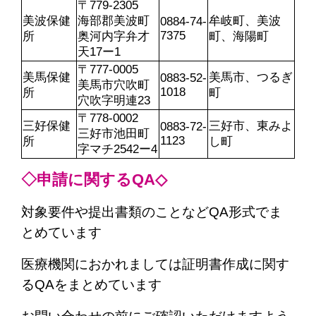
〒779-2305

美波保健
海部郡美波町
牟岐町、美波
0884-74-
7375
所
奥河内字弁才
町、海陽町
天17ー1
〒777-0005

美馬保健
美馬市、つるぎ
0883-52-
美馬市穴吹町
1018
所
町
穴吹字明連23
〒778-0002

三好保健
三好市、東みよ
0883-72-
三好市池田町
1123
所
し町
字マチ2542ー4
◇申請に関するQA◇
対象要件や提出書類のことなどQA形式でま
とめています
医療機関におかれましては証明書作成に関す
るQAをまとめています