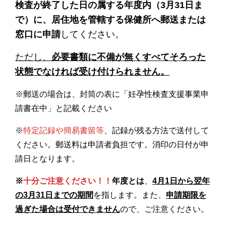
検査が終了した日の属する年度内（3月31日ま
で）に、居住地を管轄する保健所へ郵送または
窓口に申請
してください。
ただし、
必要書類に不備が無くすべてそろった
状態でなければ受け付けられません。
※郵送の場合は、封筒の表に「妊孕性検査支援事業申
請書在中」と記載ください
※
特定記録や簡易書留等
、記録が残る方法で送付して
ください。郵送料は申請者負担です。消印の日付が申
請日となります。
※
十分ご注意ください！！
年度とは
、
4月1日から翌年
の3月31日までの期間
を指します。また、
申請期限を
過ぎた場合は受付できません
ので、ご注意ください。