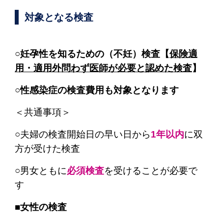
対象となる検査
○妊孕性を知るための（不妊）検査【
保険適
用・適用外問わず医師が必要と認めた検査
】
○性感染症の検査費用も対象となります
＜共通事項＞
○夫婦の検査開始日の早い日から
1年以内
に双
方が受けた検査
○男女ともに
必須検査
を受けることが必要で
す
■
女性の検査