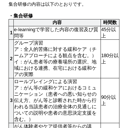
集合研修の内容は以下のとおりです。
・集合研修
内容
時間数
e-learningで学習した内容の復習及び質
45分以
1
問等
上
グループ演習

ア：全人的苦痛に対する緩和ケア（チ
ームアプローチによる観点を含む。）

180分以
2
イ：がん患者等の療養場所の選択、地
上
域における連携、在宅における緩和ケ
アの実際
ロールプレイングによる演習

ア：がん等の緩和ケアにおけるコミュ
ニケーション（患者への悪い知らせの
90分以
伝え方、がん等と診断された時から行
3
上
われる当該患者の治療全体の見通しに
ついての説明や患者の意思決定支援を
含む。）
がん体験者やケア提供者等からの講