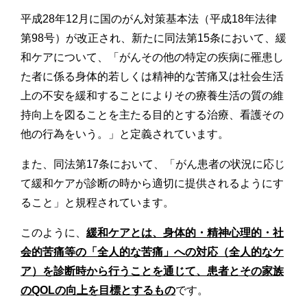
平成28年12月に国のがん対策基本法（平成18年法律
第98号）が改正され、新たに同法第15条において、緩
和ケアについて、「がんその他の特定の疾病に罹患し
た者に係る身体的若しくは精神的な苦痛又は社会生活
上の不安を緩和することによりその療養生活の質の維
持向上を図ることを主たる目的とする治療、看護その
他の行為をいう。」と定義されています。
また、同法第17条において、「がん患者の状況に応じ
て緩和ケアが診断の時から適切に提供されるようにす
ること」と規程されています。
このように、
緩和ケアとは、身体的・精神心理的・社
会的苦痛等の「全人的な苦痛」への対応（全人的なケ
ア）を診断時から行うことを通じて、患者とその家族
のQOLの向上を目標とするもの
です。