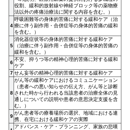
役割、緩和的放射線や神経ブロック等の薬物療
法以外の疼痛治療法に関する内容を含む。）
呼吸困難等の身体的苦痛に対する緩和ケア（治
療に伴う副作用・合併症等の身体的苦痛の緩和
4
を含む。）
消化器症状等の身体的苦痛に対する緩和ケア
（治療に伴う副作用・合併症等の身体的苦痛の
5
緩和を含む。）
不安、抑うつ等の精神心理的苦痛に対する緩和
6
ケア
せん妄等の精神心理的苦痛に対する緩和ケア
7
がん等の緩和ケアにおけるコミュニケーション
（患者への悪い知らせの伝え方、がん等と診断
された時から行われる当該患者の治療全体の見
8
通しについての説明や患者の意思決定支援を含
む。）
がん患者等の療養場所の選択、地域における連
9
携、在宅における緩和ケアの実際
アドバンス・ケア・プランニング、家族の悲嘆