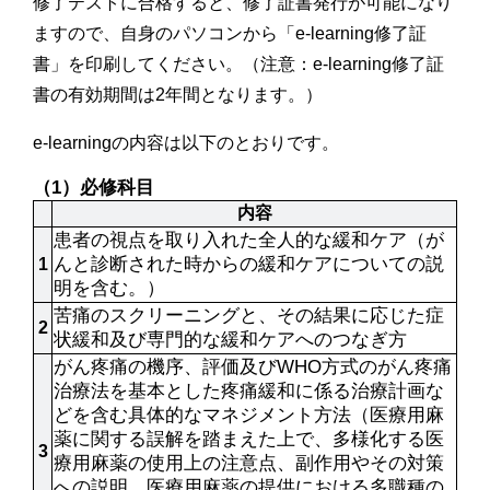
修了テストに合格すると、修了証書発行が可能になり
ますので、自身のパソコンから「e-learning修了証
書」を印刷してください。（注意：e-learning修了証
書の有効期間は2年間となります。）
e-learningの内容は以下のとおりです。
（1）必修科目
内容
患者の視点を取り入れた全人的な緩和ケア（が
んと診断された時からの緩和ケアについての説
1
明を含む。）
苦痛のスクリーニングと、その結果に応じた症
2
状緩和及び専門的な緩和ケアへのつなぎ方
がん疼痛の機序、評価及びWHO方式のがん疼痛
治療法を基本とした疼痛緩和に係る治療計画な
どを含む具体的なマネジメント方法（医療用麻
薬に関する誤解を踏まえた上で、多様化する医
3
療用麻薬の使用上の注意点、副作用やその対策
への説明、医療用麻薬の提供における多職種の