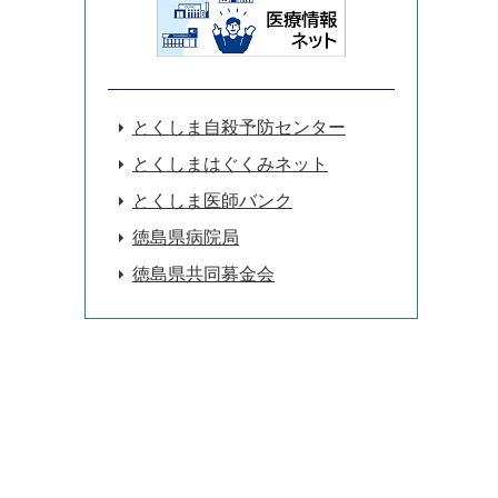
とくしま自殺予防センター
とくしまはぐくみネット
とくしま医師バンク
徳島県病院局
徳島県共同募金会