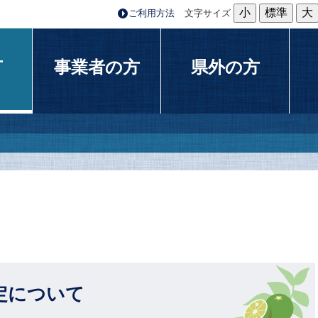
小
標準
大
ご利用方法
文字サイズ
方
事業者の方
県外の方
定について