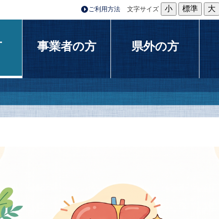
小
標準
大
ご利用方法
文字サイズ
方
事業者の方
県外の方