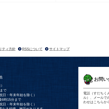
リティ方針
RSSについて
サイトマップ
地
お問い
表）
時まで
電話（すだちく
祝日・年末年始を除く）
ル）、メールで
後6時15分まで
わせはこちらか
祝日・年末年始を除く）
異なる組織、施設があります。