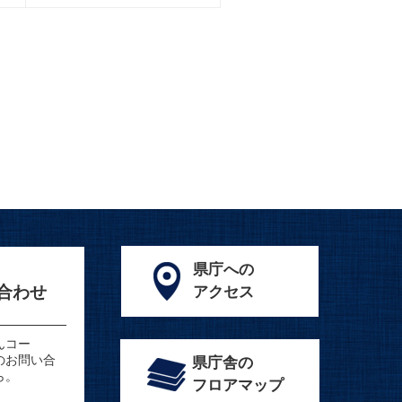
県庁への
合わせ
アクセス
んコー
のお問い合
県庁舎の
ら。
フロアマップ