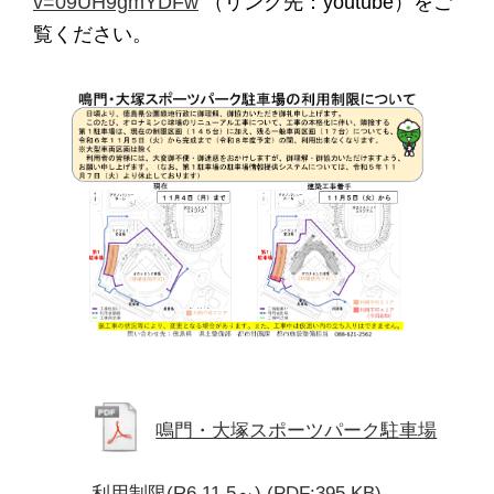
v=09UH9gmYDFw
（リンク先：youtube）をご
覧ください。
鳴門・大塚スポーツパーク駐車場
利用制限(R6.11.5～)
(PDF:395 KB)