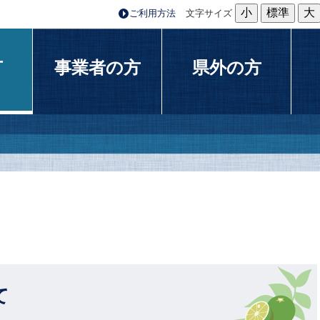
小
標準
大
ご利用方法
文字サイズ
方
事業者の方
県外の方
て