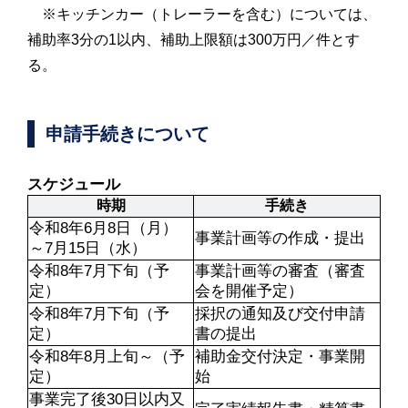
※キッチンカー（トレーラーを含む）については、
補助率3分の1以内、補助上限額は300万円／件とす
る。
申請手続きについて
スケジュール
時期
手続き
令和8年6月8日（月）
事業計画等の作成・提出
～7月15日（水）
令和8年7月下旬（予
事業計画等の審査（審査
定）
会を開催予定）
令和8年7月下旬（予
採択の通知及び交付申請
定）
書の提出
令和8年8月上旬～（予
補助金交付決定・事業開
定）
始
事業完了後30日以内又