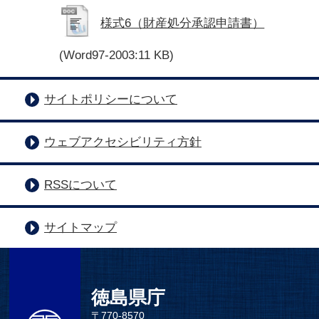
様式6（財産処分承認申請書）
(Word97-2003:11 KB)
サイトポリシーについて
ウェブアクセシビリティ方針
RSSについて
サイトマップ
徳島県庁
〒770-8570