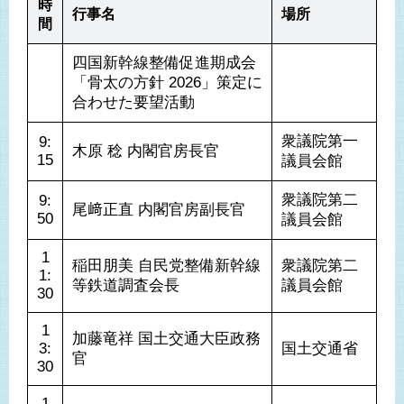
時
行事名
場所
間
四国新幹線整備促進期成会
「骨太の方針 2026」策定に
合わせた要望活動
衆議院第一
9:
木原 稔 内閣官房長官
15
議員会館
衆議院第二
9:
尾﨑正直 内閣官房副長官
50
議員会館
1
稲田朋美 自民党整備新幹線
衆議院第二
1:
等鉄道調査会長
議員会館
30
1
加藤竜祥 国土交通大臣政務
3:
国土交通省
官
30
1