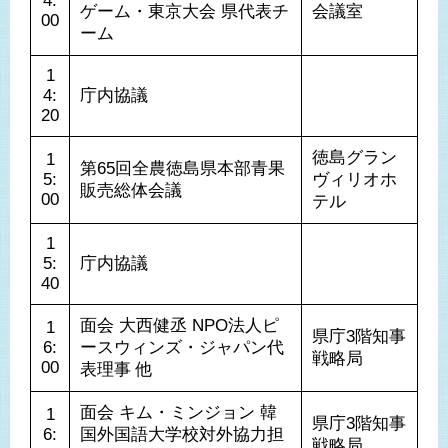
4:
ゲーム・東京大会 県代表チ
会議室
00
ーム
1
4:
庁内協議
20
徳島グラン
1
第65回全農徳島県本部青果
5:
ヴィリオホ
販売総体会議
00
テル
1
5:
庁内協議
40
面会 大西健丞 NPO法人ピ
1
県庁3階知事
6:
ースウィンズ・ジャパン代
戦略局
00
表理事 他
面会 キム・ミンジョン 韓
1
県庁3階知事
6:
国外国語大学校対外協力担
戦略局