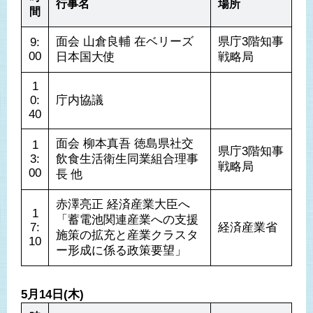
行事名
場所
間
面会 山倉良輔 在ベリーズ
県庁3階知事
9:
00
日本国大使 
戦略局
1
0:
庁内協議
40
面会 柳本真吾 徳島県社交
1
県庁3階知事
3:
飲食生活衛生同業組合理事
戦略局
00
長 他
赤澤亮正 経済産業大臣へ
1
「蓄電池関連産業への支援
7:
経済産業省
施策の拡充と産業クラスタ
10
ー形成に係る政策要望」
5月14日(木)