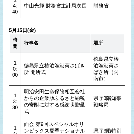
4:
中山光輝 財務省主計局次長
財務省
40
5月15日(金)
時
行事名
場所
間
徳島県立椿
1
徳島県立椿泊漁港荷さばき
泊漁港荷さ
0:
所 開所式
ばき所（阿
00
南市）
明治安田生命保険相互会社
1
からの企業版ふるさと納税
県庁3階知事
3:
の寄附に対する感謝状贈呈
戦略局
30
式
面会 第9回スペシャルオリ
1
ンピックス夏季ナショナル
県庁3階特別