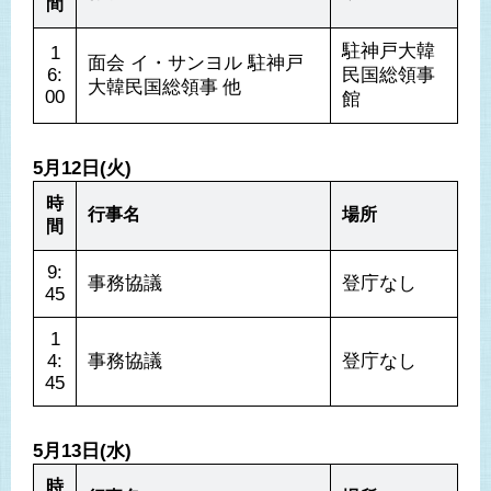
間
駐神戸大韓
1
面会 イ・サンヨル 駐神戸
6:
民国総領事
大韓民国総領事 他
00
館
5月12日(火)
時
行事名
場所
間
9:
事務協議
登庁なし
45
1
4:
事務協議
登庁なし
45
5月13日(水)
時