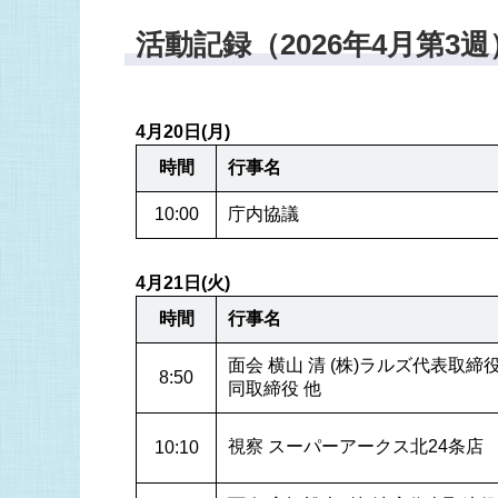
活動記録（2026年4月第3週
4月20日(月)
時間
行事名
10:00
庁内協議
4月21日(火)
時間
行事名
面会 横山 清 (株)ラルズ代表取締
8:50
同取締役 他
視察 スーパーアークス北24条店 
10:10