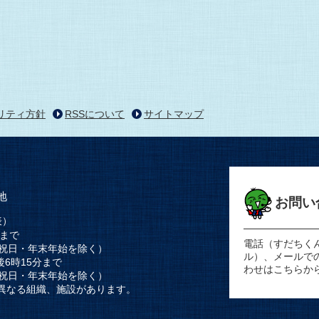
リティ方針
RSSについて
サイトマップ
地
お問い
表）
時まで
電話（すだちく
祝日・年末年始を除く）
ル）、メールで
後6時15分まで
わせはこちらか
祝日・年末年始を除く）
異なる組織、施設があります。