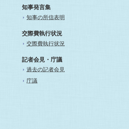
知事発言集
知事の所信表明
交際費執行状況
交際費執行状況
記者会見・庁議
過去の記者会見
庁議