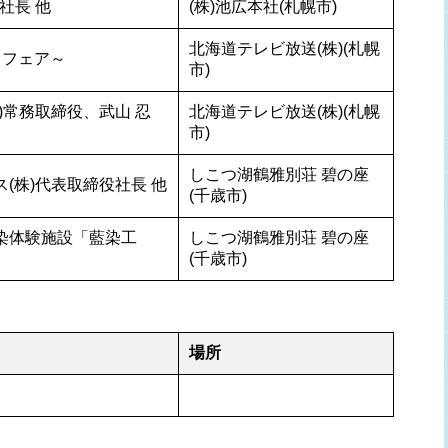
社長 他
(株)池広本社(札幌市)
北海道テレビ放送(株)(札幌
とフェア～
市)
)常務取締役、武山 忍 
北海道テレビ放送(株)(札幌
市)
しこつ湖鶴雅別荘 碧の座
ス(株)代表取締役社長 他
(千歳市)
藍染体験施設「藍染工
しこつ湖鶴雅別荘 碧の座
(千歳市)
場所