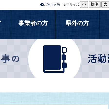
小
標準
大
ご利用方法
文字サイズ
方
事業者の方
県外の方