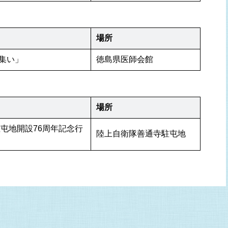
場所
集い」
徳島県医師会館
場所
駐屯地開設76周年記念行
陸上自衛隊善通寺駐屯地