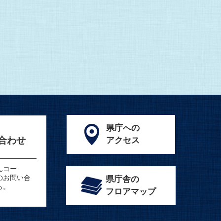
県庁への
合わせ
アクセス
んコー
のお問い合
県庁舎の
ら。
フロアマップ