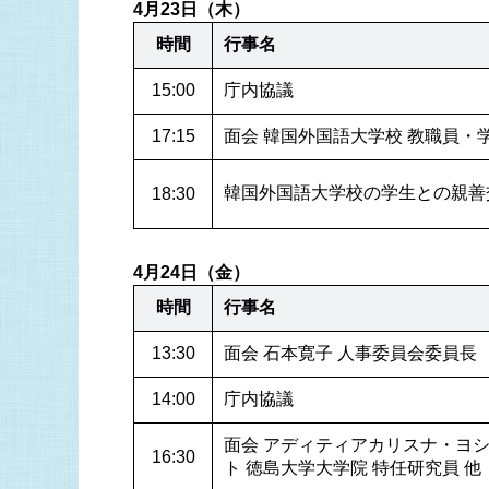
4月23日（木）
時間
行事名
15:00
庁内協議
17:15
面会 韓国外国語大学校 教職員・学生
韓国外国語大学校の学生との親善
18:30
4月24日（金）
時間
行事名
13:30
面会 石本寛子 人事委員会委員長
14:00
庁内協議
面会 アディティアカリスナ・ヨ
16:30
ト 徳島大学大学院 特任研究員 他