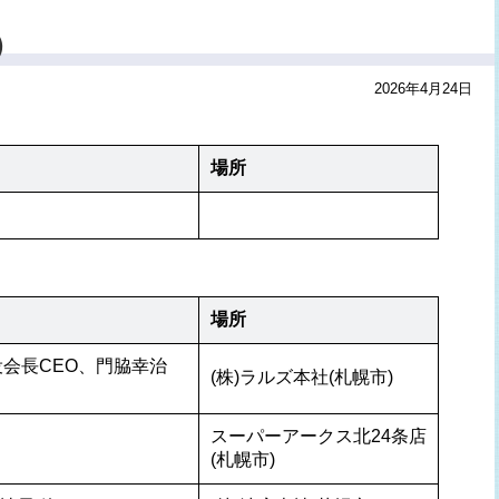
）
2026年4月24日
場所
場所
役会長CEO、門脇幸治 
(株)ラルズ本社(札幌市)
スーパーアークス北24条店
(札幌市)