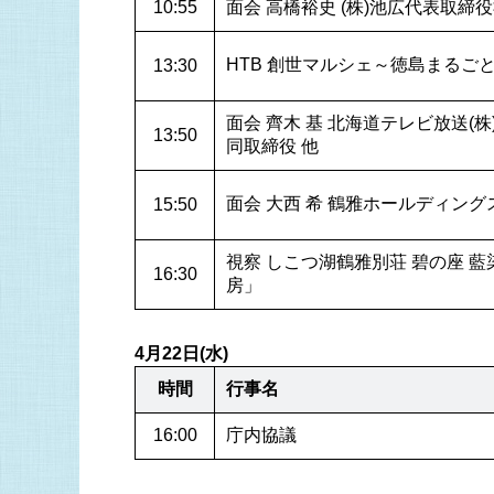
10:55
面会 高橋裕史 (株)池広代表取締役
HTB 創世マルシェ～徳島まるご
13:30
面会 齊木 基 北海道テレビ放送(株
13:50
同取締役 他
面会 大西 希 鶴雅ホールディング
15:50
視察 しこつ湖鶴雅別荘 碧の座 
16:30
房」
4月22日(水)
時間
行事名
16:00
庁内協議