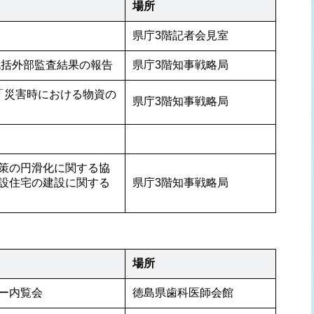
場所
県庁3階記者会見室
包括外部監査結果の報告
県庁3階知事戦略局
の「災害時における物資の
県庁3階知事戦略局
策の円滑化に関する協
設住宅の建設に関する
県庁3階知事戦略局
場所
ー内覧会
徳島県歯科医師会館