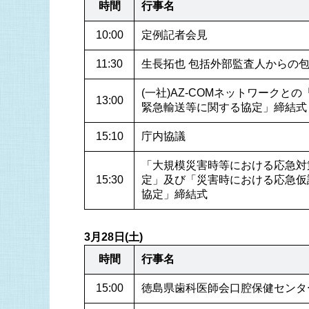
時間
行事名
10:00
定例記者会見
11:30
生長拓也 包括外部監査人からの
(一社)AZ-COMネットワークと
13:00
緊急輸送等に関する協定」締結式
15:10
庁内協議
「大規模災害時等における応急対
15:30
定」及び「災害時における応急仮
協定」締結式
3月28日(土)
時間
行事名
15:00
徳島県歯科医師会口腔保健センタ