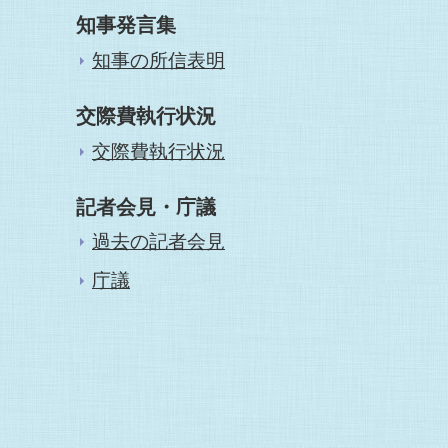
知事発言集
知事の所信表明
交際費執行状況
交際費執行状況
記者会見・庁議
過去の記者会見
庁議