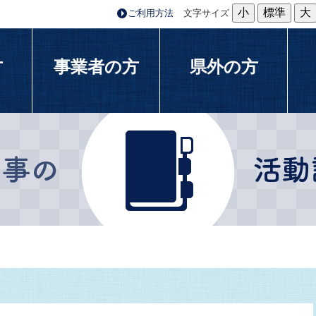
小
標準
大
ご利用方法
文字サイズ
方
事業者の方
県外の方