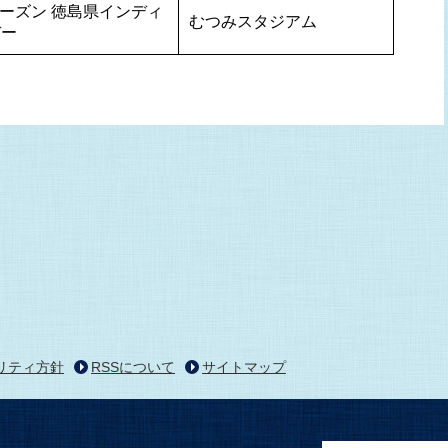
6シーズン 徳島県インディ
むつみスタジアム
デー
リティ方針
RSSについて
サイトマップ