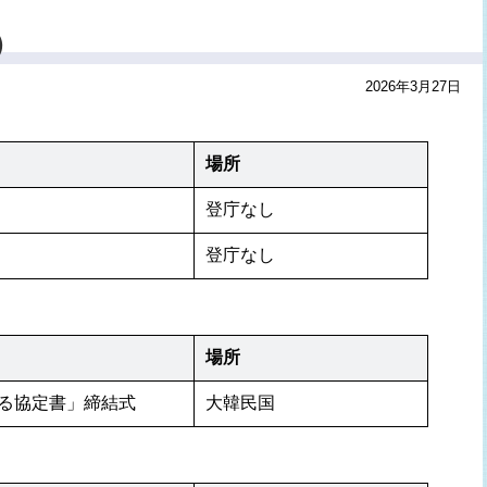
）
2026年3月27日
場所
登庁なし
登庁なし
場所
る協定書」締結式
大韓民国