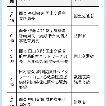
間
1
面会 沓掛敏夫 国土交通省
0:
道路局長
15
面会 伊藤晋哉 防衛省整備
1
0:
計画局長、廣瀨律子 同省人
防衛省
45
事教育局長
面会 田口芳郎 国土交通省
1
3:
航空局航空ネットワーク部
国土交通省
30
長、石井靖男 同局安全部長
田村憲久 衆議院議員へドク
1
ターヘリによる救急医療提
衆議院第一
4:
供体制の確保に関する緊急
議員会館
45
要望
1
面会 中山光輝 財務省主計
5:
財務省
局次長