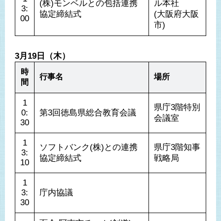
(株)モンベルとの包括連携
ル本社

3:
協定締結式
(大阪府大阪
00
市)
3月19日（木）
時
行事名
場所
間
1
県庁3階特別
0:
第3回徳島県総合教育会議
会議室
30
1
ソフトバンク(株)との連携
県庁3階知事
3:
協定締結式
戦略局
10
1
3:
庁内協議
30