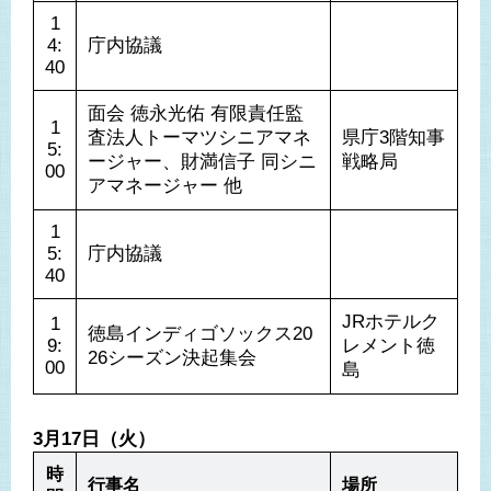
1
4:
庁内協議
40
面会 徳永光佑 有限責任監
1
査法人トーマツシニアマネ
県庁3階知事
5:
ージャー、財満信子 同シニ
戦略局
00
アマネージャー 他
1
5:
庁内協議
40
JRホテルク
1
徳島インディゴソックス20
9:
レメント徳
26シーズン決起集会
00
島
3月17日（火）
時
行事名
場所