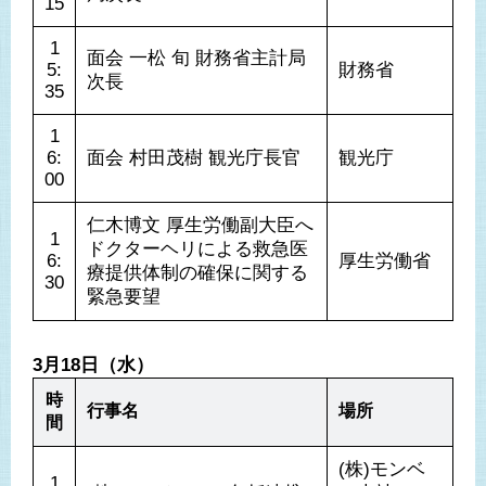
15
1
面会 一松 旬 財務省主計局
5:
財務省
次長
35
1
6:
面会 村田茂樹 観光庁長官
観光庁
00
仁木博文 厚生労働副大臣へ
1
ドクターヘリによる救急医
6:
厚生労働省
療提供体制の確保に関する
30
緊急要望
3月18日（水）
時
行事名
場所
間
(株)モンベ
1