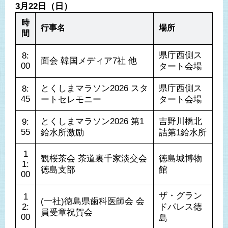
3月22日（日）
時
行事名
場所
間
県庁西側ス
8:
面会 韓国メディア7社 他
00
タート会場
とくしまマラソン2026 スタ
県庁西側ス
8:
45
ートセレモニー
タート会場
とくしまマラソン2026 第1
吉野川橋北
9:
55
給水所激励
詰第1給水所
1
観桜茶会 茶道裏千家淡交会
徳島城博物
1:
徳島支部
館
00
ザ・グラン
1
(一社)徳島県歯科医師会 会
2:
ドパレス徳
員受章祝賀会
00
島