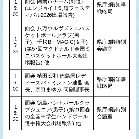
面会 阿南市チーム(剣道) 
1
県庁3階知事
5:
(エンジョイ！剣道フェステ
戦略局
00
ィバル2026出場報告)
面会 八万ウルヴズミニバス
ケットボールクラブ(男
1
子)、千松B・MAGIC(女子) 
県庁3階特別
5:
(第57回マクドナルド全国ミ
会議室
35
ニバスケットボール大会出
場報告) 他
面会 植田宏和 徳島県レデ
1
県庁3階知事
6:
ィースバドミントン連盟 会
戦略局
00
長、京野まゆみ 同副理事長
面会 徳島ハンドボールクラ
1
ブジュニア(男子) (第21回春
県庁3階特別
6:
の全国中学生ハンドボール
会議室
30
選手権大会出場報告) 他