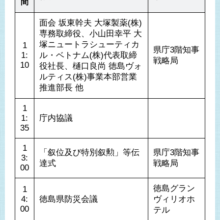
間
面会 坂東幹夫 大塚製薬(株)
専務取締役、小山田幸平 大
塚ニュートラシューティカ
1
県庁3階知事
1:
ル・ベトナム(株)代表取締
戦略局
10
役社長、樋口良尚 徳島ヴォ
ルティス(株)事業本部営業
推進部長 他
1
1:
庁内協議
35
1
「叙位及び特別叙勲」等伝
県庁3階知事
3:
達式
戦略局
00
徳島グラン
1
4:
徳島県防災会議
ヴィリオホ
00
テル