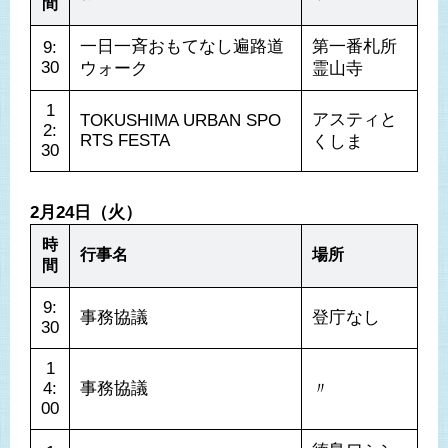
間
一日一斉おもてなし遍路道
第一番札所 
9:
30
ウォーク
霊山寺
1
アスティと
TOKUSHIMA URBAN SPO
2:
RTS FESTA
くしま
30
2月24日（火）
時
行事名
場所
間
9:
事務協議
登庁なし
30
1
4:
事務協議
〃
00