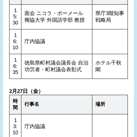
1
面会 ニコラ・ボーメール 
県庁3階知事
5:
獨協大学 外国語学部 教授
戦略局
30
1
6:
庁内協議
10
1
徳島県町村議会議長会 自治
ホテル千秋
6:
功労者・町村議会表彰式
閣
35
2月27日（金）
時
行事名
場所
間
1
3:
庁内協議
10