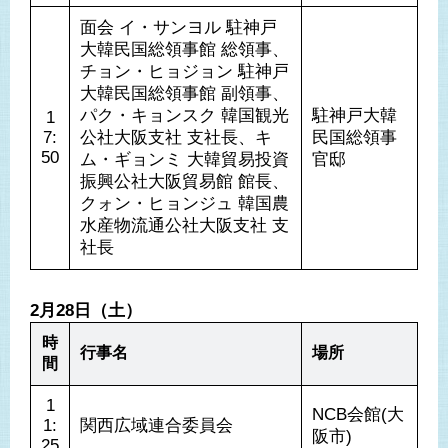
面会 イ・サンヨル 駐神戸
大韓民国総領事館 総領事、
チョン・ヒョジョン 駐神戸
大韓民国総領事館 副領事、
パク・キョンスク 韓国観光
駐神戸大韓
1
7:
公社大阪支社 支社長、キ
民国総領事
50
ム・ギョンミ 大韓貿易投資
官邸
振興公社大阪貿易館 館長、
クォン・ヒョンジュ 韓国農
水産物流通公社大阪支社 支
社長
2月28日（土）
時
行事名
場所
間
1
NCB会館(大
1:
関西広域連合委員会
阪市)
25