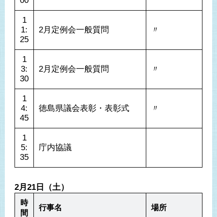
00
1
1:
2月定例会一般質問
〃
25
1
3:
2月定例会一般質問
〃
30
1
4:
徳島県議会表彰・表彰式
〃
45
1
5:
庁内協議
35
2月21日（土）
時
行事名
場所
間