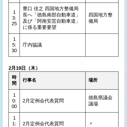
豊口 佳之 四国地方整備局
1
長へ「徳島南部自動車道」
四国地方整
3:
及び「阿南安芸自動車道」
備局
25
に係る重要要望
1
5:
庁内協議
30
2月19日（木）
時
行事名
場所
間
1
徳島県議会
0:
2月定例会代表質問
議場
00
1
1:
2月定例会代表質問
〃