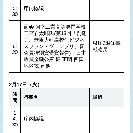
1
5:
庁内協議
30
面会 阿南工業高等専門学校 
二宮石太郎氏(第13回「創造
力、無限大∞ 高校生ビジネ
1
県庁3階知事
6:
スプラン・グランプリ」審
戦略局
20
査員特別賞受賞報告)、日本
政策金融公庫 堀 正明 四国
地区統括 他
2月17日（火）
時
行事名
場所
間
1
4:
庁内協議
30