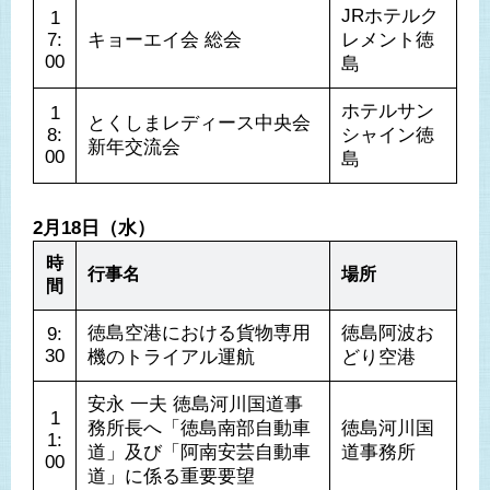
JRホテルク
1
7:
キョーエイ会 総会
レメント徳
00
島
ホテルサン
1
とくしまレディース中央会 
8:
シャイン徳
新年交流会
00
島
2月18日（水）
時
行事名
場所
間
徳島空港における貨物専用
徳島阿波お
9:
30
機のトライアル運航
どり空港
安永 一夫 徳島河川国道事
1
務所長へ「徳島南部自動車
徳島河川国
1:
道」及び「阿南安芸自動車
道事務所
00
道」に係る重要要望