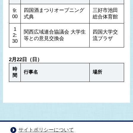
四国酒まつりオープニング
三好市池田
9:
00
式典
総合体育館
1
関西広域連合協議会 大学生
四国大学交
2:
等との意見交換会
流プラザ
30
2月22日（日）
時
行事名
場所
間
サイトポリシーについて