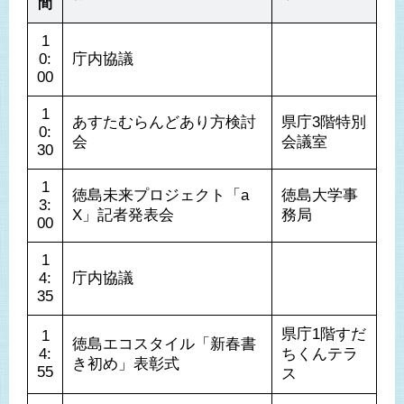
間
1
0:
庁内協議
00
1
あすたむらんどあり方検討
県庁3階特別
0:
会
会議室
30
1
徳島未来プロジェクト「a
徳島大学事
3:
X」記者発表会
務局
00
1
4:
庁内協議
35
県庁1階すだ
1
徳島エコスタイル「新春書
4:
ちくんテラ
き初め」表彰式
55
ス