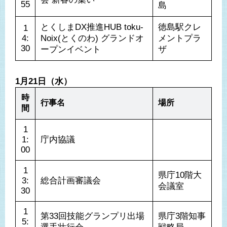
55
島
とくしまDX推進HUB toku-
徳島駅クレ
1
4:
Noix(とくのわ) グランドオ
メントプラ
30
ープンイベント
ザ
1月21日（水）
時
行事名
場所
間
1
1:
庁内協議
00
1
県庁10階大
3:
総合計画審議会
会議室
30
1
第33回技能グランプリ出場
県庁3階知事
5: