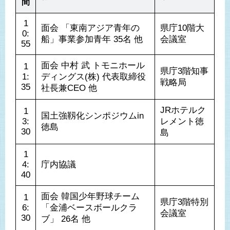
間
1
面会 「東南アジア青年の
県庁10階大
0:
船」事業参加青年 35名 他
会議室
55
面会 中村 武 トモニホール
1
県庁3階知事
1:
ディングス(株) 代表取締役
戦略局
35
社長兼CEO 他
JRホテルク
1
国土強靱化シンポジウムin
3:
レメント徳
徳島
30
島
1
4:
庁内協議
40
面会 韓国少年野球チーム
1
県庁3階特別
6:
「金浦ベースボールクラ
会議室
30
ブ」 26名 他