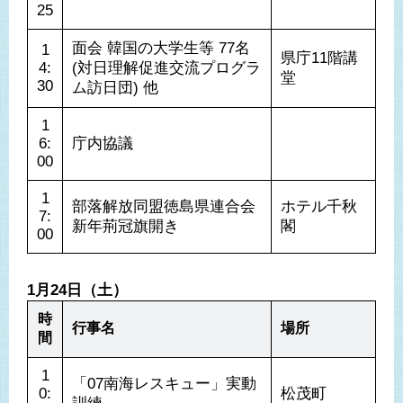
25
面会 韓国の大学生等 77名
1
県庁11階講
4:
(対日理解促進交流プログラ
堂
30
ム訪日団) 他
1
6:
庁内協議
00
1
部落解放同盟徳島県連合会 
ホテル千秋
7:
新年荊冠旗開き
閣
00
1月24日（土）
時
行事名
場所
間
1
「07南海レスキュー」実動
0:
松茂町