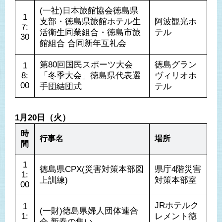
(一社)日本旅館協会徳島県
1
支部・徳島県旅館ホテル生
阿波観光ホ
7:
活衛生同業組合・徳島市旅
テル
30
館組合 合同新年互礼会
第80回国民スポーツ大会
徳島グラン
1
8:
「冬季大会」徳島県代表選
ヴィリオホ
00
手団結団式
テル
1月20日（火）
時
行事名
場所
間
1
徳島県CPX(災害対策本部図
県庁4階災害
1:
上訓練)
対策本部室
00
JRホテルク
1
(一財)徳島県婦人団体連合
1:
レメント徳
会 新春の集い