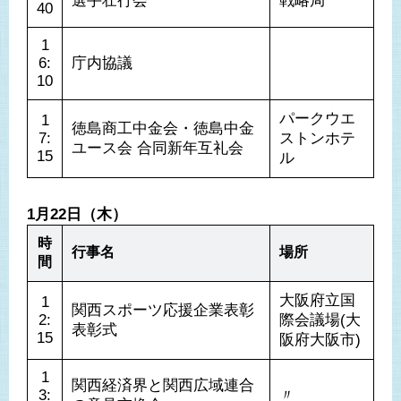
選手壮行会
戦略局
40
1
6:
庁内協議
10
パークウエ
1
徳島商工中金会・徳島中金
7:
ストンホテ
ユース会 合同新年互礼会
15
ル
1月22日（木）
時
行事名
場所
間
大阪府立国
1
関西スポーツ応援企業表彰 
2:
際会議場(大
表彰式
15
阪府大阪市)
1
関西経済界と関西広域連合
3:
〃