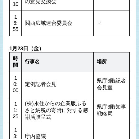
の意見交換会
10
1
6:
関西広域連合委員会
〃
55
1月23日（金）
時
行事名
場所
間
1
県庁3階記者
0:
定例記者会見
会見室
00
(株)永住からの企業版ふる
1
県庁3階知事
1:
さと納税の寄附に対する感
戦略局
25
謝盾贈呈式
1
3:
庁内協議