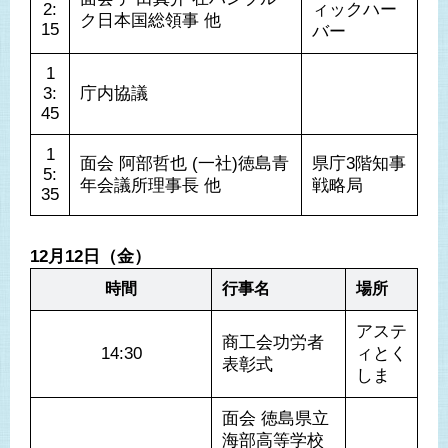
2:
ィックハー
ク日本国総領事 他
15
バー
1
3:
庁内協議
45
1
面会 阿部哲也 (一社)徳島青
県庁3階知事
5:
年会議所理事長 他
戦略局
35
12月12日（金）
時間
行事名
場所
アステ
商工会功労者
14:30
ィとく
表彰式
しま
面会 徳島県立
海部高等学校