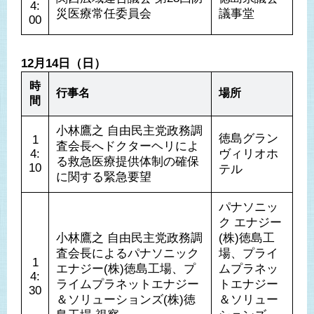
4:
災医療常任委員会
議事堂
00
12月14日（日）
時
行事名
場所
間
小林鷹之 自由民主党政務調
徳島グラン
1
査会長へドクターヘリによ
4:
ヴィリオホ
る救急医療提供体制の確保
10
テル
に関する緊急要望
パナソニッ
ク エナジー
小林鷹之 自由民主党政務調
(株)徳島工
査会長によるパナソニック 
場、プライ
1
エナジー(株)徳島工場、プ
ムプラネッ
4:
ライムプラネットエナジー
トエナジー
30
＆ソリューションズ(株)徳
＆ソリュー