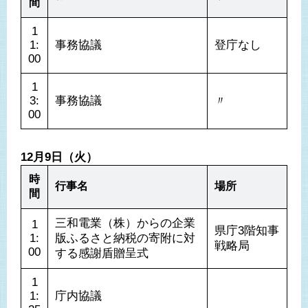
間
1
1:
事務協議
登庁なし
00
1
3:
事務協議
〃
00
12月9日（火）
時
行事名
場所
間
三和電業（株）からの企業
1
県庁3階知事
1:
版ふるさと納税の寄附に対
戦略局
00
する感謝盾贈呈式
1
1:
庁内協議