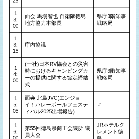
25
1
面会 馬場智也 自衛隊徳島
県庁3階知事
3:
地方協力本部長
戦略局
00
1
3:
庁内協議
15
(一社)日本RV協会との災害
1
時におけるキャンピングカ
県庁3階知事
4:
ーの提供に関する協定締結
戦略局
00
式
面会 北島JVC(エンジョ
1
5:
イ！バレーボールフェステ
〃
05
ィバル2025出場報告)
JRホテルク
1
第55回徳島県商工会議所 議
6:
レメント徳
員大会
00
島