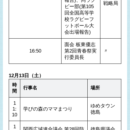
報告)、同ラグ
戦略局
ビー部(第105
回全国高等学
校ラグビーフ
ットボール大
会出場報告)
面会 板東優志 
第2回青春祭実
〃
行委員長
12月13日（土）
時
行事名
場所
間
1
ゆめタウン
1:
学びの森のママまつり
徳島
10
1
関西広域連合議会 第28回防
徳島県議会