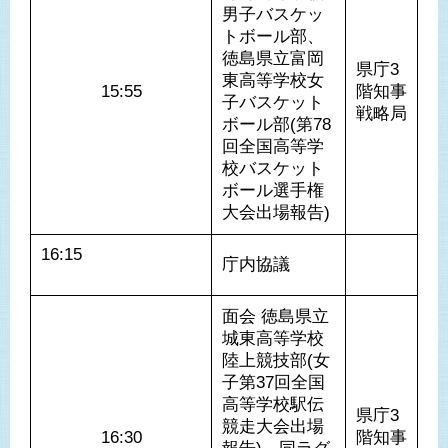
男子バスケッ
トボール部、
徳島県立富岡
県庁3
東高等学校女
15:55
階知事
子バスケット
戦略局
ボール部(第78
回全国高等学
校バスケット
ボール選手権
大会出場報告)
16:15				
庁内協議
面会 徳島県立
城東高等学校
陸上競技部(女
子第37回全国
高等学校駅伝
県庁3
競走大会出場
16:30
階知事