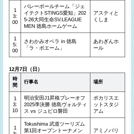
バレーボールチーム「ジェ
1
イテクトSTINGS愛知」202
アスティと
3:
5-26大同生命SV.LEAGUE 
くしま
00
MEN 徳島ホームゲーム
1
さわかみオペラ in 徳島
あわぎんホ
5:
「ラ・ボエーム」
ール
00
12月7日（日）
時
行事名
場所
間
明治安田J1昇格プレーオフ
ポカリスエ
1
3:
2025準決勝 徳島ヴォルティ
ットスタジ
10
ス vs ジュビロ磐田
アム
Tokushima 武道ツーリズム 
1
第1回オープントーナメン
アミノバリ
3: