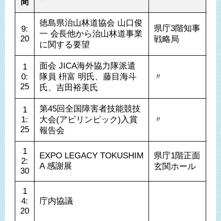
間
徳島県治山林道協会 山口俊
県庁3階知事
9:
一 会長他から治山林道事業
20
戦略局
に関する要望
面会 JICA海外協力隊派遣
1
0:
隊員 枡富 明氏、藤目海斗
〃
25
氏、吉田裕美氏
第45回全国障害者技能競技
1
1:
大会(アビリンピック)入賞
〃
25
報告会
1
EXPO LEGACY TOKUSHIM
県庁1階正面
2:
A 感謝展
玄関ホール
30
1
4:
庁内協議
20