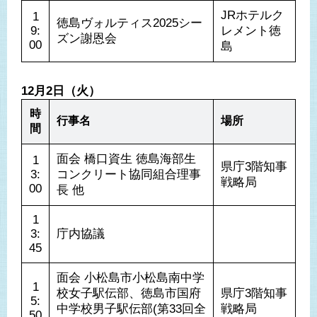
JRホテルク
1
徳島ヴォルティス2025シー
9:
レメント徳
ズン謝恩会
00
島
12月2日（火）
時
行事名
場所
間
面会 橋口資生 徳島海部生
1
県庁3階知事
3:
コンクリート協同組合理事
戦略局
00
長 他
1
3:
庁内協議
45
面会 小松島市小松島南中学
1
校女子駅伝部、徳島市国府
県庁3階知事
5:
中学校男子駅伝部(第33回全
戦略局
50