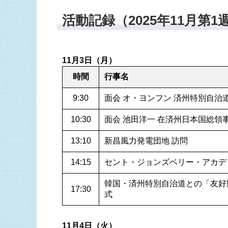
活動記録（2025年11月第1
11月3日（月）
時間
行事名
9:30
面会 オ・ヨンフン 済州特別自治道
10:30
面会 池田洋一 在済州日本国総領事
13:10
新昌風力発電団地 訪問
14:15
セント・ジョンズベリー・アカデ
韓国・済州特別自治道との「友好
式
11月4日（火）