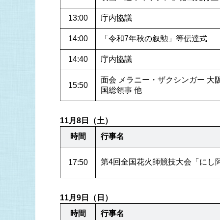
13:00
庁内協議
14:00
「令和7年秋の叙勲」等伝達式
14:40
庁内協議
面会 メラニー・ザクシンガー 大
15:50
国総領事 他
11月8日（土）
時間
行事名
17:50
11月9日（日）
時間
行事名