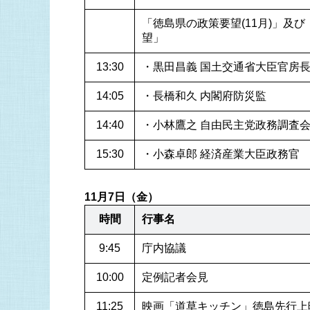
「徳島県の政策要望(11月)」及
望」
13:30
・黒田昌義 国土交通省大臣官房
14:05
・長橋和久 内閣府防災監
14:40
・小林鷹之 自由民主党政務調査
15:30
・小森卓郎 経済産業大臣政務官
11月7日（金）
時間
行事名
9:45
庁内協議
10:00
定例記者会見
11:25
映画「道草キッチン」徳島先行上