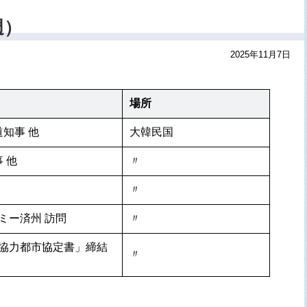
週）
2025年11月7日
場所
知事 他
大韓民国
 他
〃
〃
ミー済州 訪問
〃
協力都市協定書」締結
〃