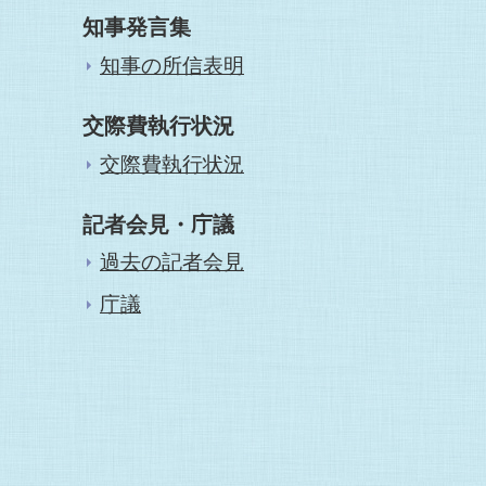
知事発言集
知事の所信表明
交際費執行状況
交際費執行状況
記者会見・庁議
過去の記者会見
庁議