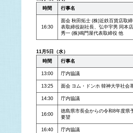
時間
行事名
面会 秋田拓士 (株)近鉄百貨店取
16:30
表取締役副社長、弘中宇男 同本
秀一 (株)鳴門屋代表取締役 他
11月5日（水）
時間
行事名
13:00
庁内協議
13:25
面会 ヨム・ドンホ 韓神大学社会
14:30
庁内協議
徳島県市長会からの令和8年度県
16:00
要望
16:40
庁内協議