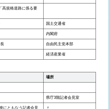
び「高規格道路に係る要
長
国土交通省
内閣府
会長
自由民主党本部
経済産業省
場所
県庁3階記者会見室
映にともなう記者会見
〃