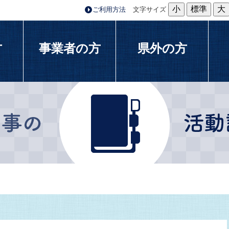
小
標準
大
ご利用方法
文字サイズ
方
事業者の方
県外の方