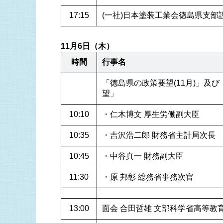
17:15
(一社)日本塗装工業会徳島県支部
11月6日（木）
時間
行事名
「徳島県の政策要望(11月)」及
望」
10:10
・仁木博文 厚生労働副大臣
10:35
・吉沢浩二郎 財務省主計局次長
10:45
・中谷真一 財務副大臣
11:30
・原 邦彰 総務省事務次官
13:00
面会 合田哲雄 文部科学省高等教