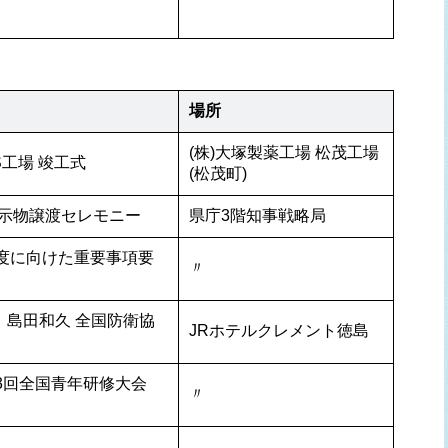
場所
(株)大塚製薬工場 松茂工場
S工場 竣工式 
(松茂町)
示物譲渡セレモニー
県庁3階知事戦略局
年度に向けた重要事項要
〃
、島田和久 全国防衛協
JRホテルクレメント徳島
3回全国青年研修大会
〃