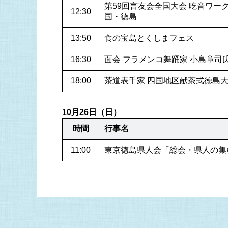
第59回言友会全国大会 吃音ワークショ
12:30
国・徳島
13:50
食の宝島とくしまフェス
16:30
面会 フラメンコ舞踊家 小島章司氏
18:00
茶道表千家 四国地区献茶式徳島大
10月26日（日）
時間
行事名
11:00
東京徳島県人会「総会・県人の集