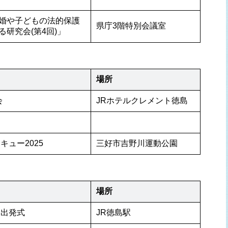
婚や子どもの法的保護
県庁3階特別会議室
研究会(第4回)」
場所
会
JRホテルクレメント徳島
ュー2025
三好市吉野川運動公園
場所
 出発式
JR徳島駅