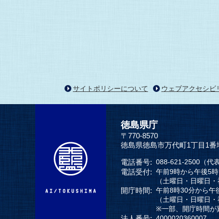
サイトポリシーについて
ウェブアクセシビ
徳島県庁
〒770-8570
徳島県徳島市万代町1丁目1番
電話番号:
088-621-2500（代
電話受付:
午前9時から午後5
（土曜日・日曜日・
開庁時間:
午前8時30分から午
（土曜日・日曜日・
※一部、開庁時間が
法人番号:
4000020360007