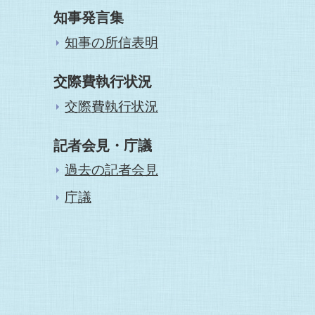
知事発言集
知事の所信表明
交際費執行状況
交際費執行状況
記者会見・庁議
過去の記者会見
庁議