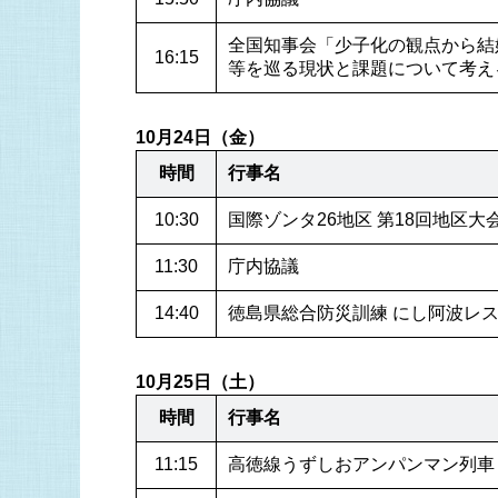
全国知事会「少子化の観点から結
16:15
等を巡る現状と課題について考える
10月24日（金）
時間
行事名
10:30
国際ゾンタ26地区 第18回地区大
11:30
庁内協議
14:40
徳島県総合防災訓練 にし阿波レスキ
10月25日（土）
時間
行事名
11:15
高徳線うずしおアンパンマン列車