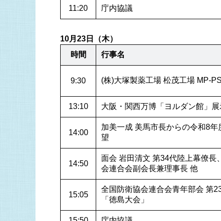
11:20
庁内協議
10月23日（木）
時間
行事名
(株)大塚製薬工場 松茂工場 MP-P
9:30
13:10
大阪・関西万博「ヨルダン館」展
加美一成 美馬市長からの令和8
14:00
望
面会 岩田清文 第34代陸上幕僚長
14:50
会連合会副会長兼理事長 他
全国防衛協会連合会青年部会 第2
15:05
「徳島大会」
15:50
庁内協議