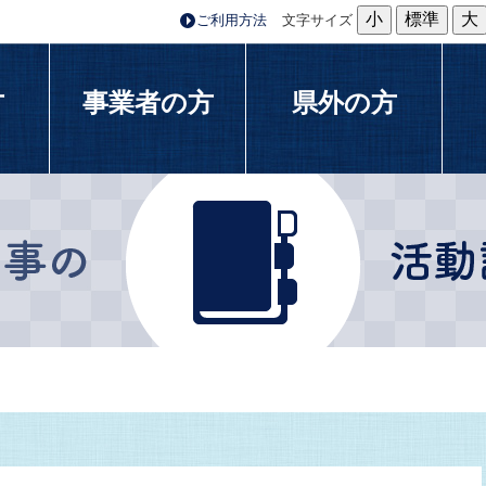
小
標準
大
ご利用方法
文字サイズ
方
事業者の方
県外の方