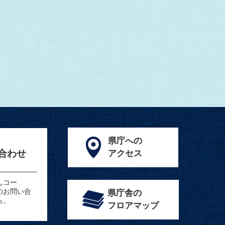
県庁への
合わせ
アクセス
んコー
のお問い合
県庁舎の
ら。
フロアマップ