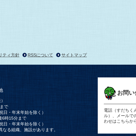
リティ方針
RSSについて
サイトマップ
地
お問い
表）
時まで
電話（すだちく
祝日・年末年始を除く）
ル）、メールで
後6時15分まで
わせはこちらか
祝日・年末年始を除く）
異なる組織、施設があります。