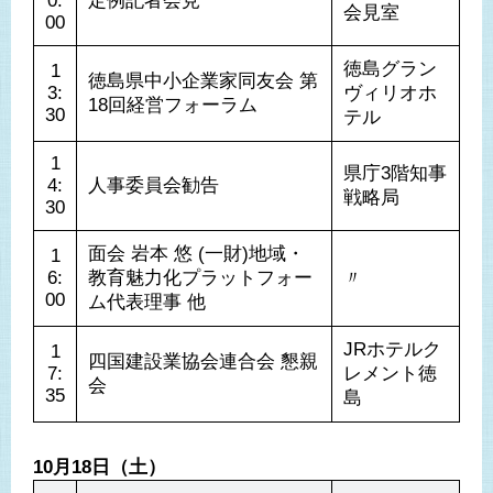
0:
定例記者会見
会見室
00
徳島グラン
1
徳島県中小企業家同友会 第
3:
ヴィリオホ
18回経営フォーラム
30
テル
1
県庁3階知事
4:
人事委員会勧告
戦略局
30
面会 岩本 悠 (一財)地域・
1
6:
教育魅力化プラットフォー
〃
00
ム代表理事 他
JRホテルク
1
四国建設業協会連合会 懇親
7:
レメント徳
会
35
島
10月18日（土）