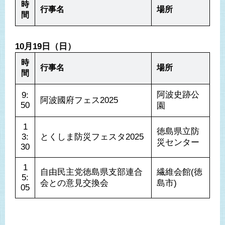
時
行事名
場所
間
10月19日（日）
時
行事名
場所
間
阿波史跡公
9:
阿波國府フェス2025
50
園
1
徳島県立防
3:
とくしま防災フェスタ2025
災センター
30
1
自由民主党徳島県支部連合
繊維会館(徳
5:
会との意見交換会
島市)
05