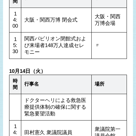
間
1
大阪・関西
4:
大阪・関西万博 閉会式
万博会場
00
関西パビリオン閉館式およ
1
5:
び来場者148万人達成セレ
〃
30
モニー
10月14日（火）
時
行事名
場所
間
ドクターヘリによる救急医
療提供体制の確保に関する
緊急要望活動
1
衆議院第一
4:
田村憲久 衆議院議員	
議員会館