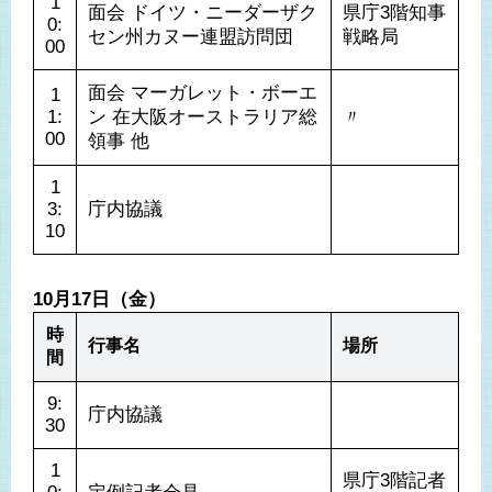
1
面会 ドイツ・ニーダーザク
県庁3階知事
0:
セン州カヌー連盟訪問団
戦略局
面会 マーガレット・ボーエ
1
1:
ン 在大阪オーストラリア総
〃
00
領事 他
1
3:
庁内協議
10
10月17日（金）
時
行事名
場所
間
9:
庁内協議
30
1
県庁3階記者