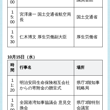
00
1
宮澤康一 国土交通省航空局
5:
国土交通省
長
00
1
5:
仁木博文 厚生労働副大臣
厚生労働省
30
10月15日（水）
時
行事名
場所
間
1
明治安田生命保険相互会社
県庁3階知事
1:
からの寄附金の贈呈式
戦略局
20
1
全国港湾知事協議会 意見交
県庁3階特別
3:
換会
会議室