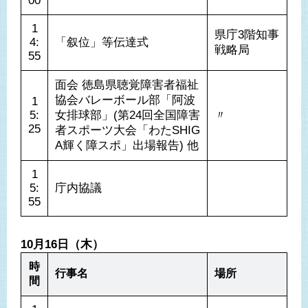
00
1
県庁3階知事
4:
「叙位」等伝達式
戦略局
55
面会 徳島県聴覚障害者福祉
協会バレーボール部「阿波
1
5:
女排球部」(第24回全国障害
〃
25
者スポーツ大会「わたSHIG
A輝く障スポ」出場報告) 他
1
5:
庁内協議
55
10月16日（木）
時
行事名
場所
間