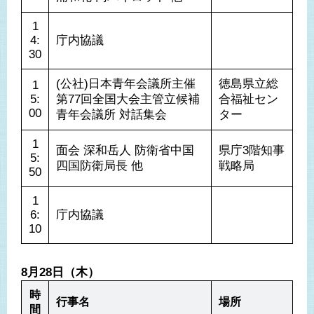
1
4:
庁内協議
30
(公社)日本青年会議所主催 
徳島県立総
1
5:
第77回全国大会主管立候補
合福祉セン
00
青年会議所 対話集会
ター
1
面会 深和岳人 防衛省中国
県庁3階知事
5:
四国防衛局長 他
戦略局
50
1
6:
庁内協議
10
8月28日（木）
時
行事名
場所
間