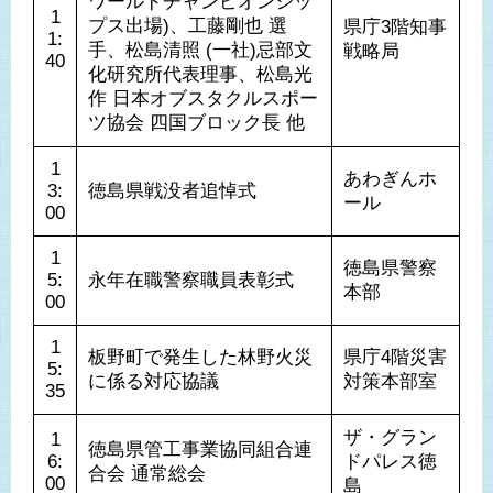
ワールドチャンピオンシッ
1
プス出場)、工藤剛也 選
県庁3階知事
1:
手、松島清照 (一社)忌部文
戦略局
40
化研究所代表理事、松島光
作 日本オブスタクルスポー
ツ協会 四国ブロック長 他
1
あわぎんホ
3:
徳島県戦没者追悼式
ール
00
1
徳島県警察
5:
永年在職警察職員表彰式
本部
00
1
板野町で発生した林野火災
県庁4階災害
5:
に係る対応協議
対策本部室
35
ザ・グラン
1
徳島県管工事業協同組合連
6:
ドパレス徳
合会 通常総会
00
島