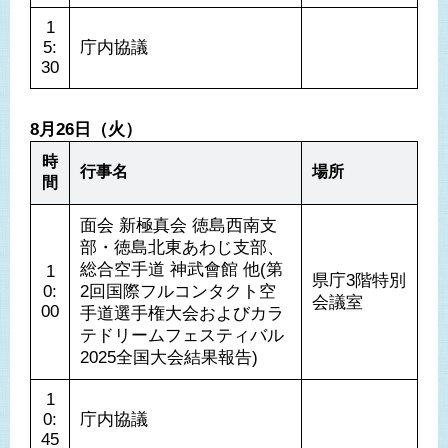
1
5:
庁内協議
30
8月26日（火）
時
行事名
場所
間
面会 新極真会 徳島西南支
部・徳島北東あわじ支部、
総合空手道 神武會館 他(第
1
県庁3階特別
0:
2回国際フルコンタクト空
会議室
00
手道選手権大会およびカラ
テドリームフェスティバル
2025全国大会結果報告)
1
0:
庁内協議
45