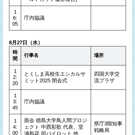
1
6:
庁内協議
05
8月27日（水）
時
行事名
場所
間
1
とくしま高校生エシカルサ
四国大学交
2:
ミット2025 閉会式
流プラザ
20
1
3:
庁内協議
45
面会 徳島大学鳥人間プロジ
1
県庁3階知事
4:
ェクト 中西彩歌 代表、堂
戦略局
00
浦和花 同パイロット 他