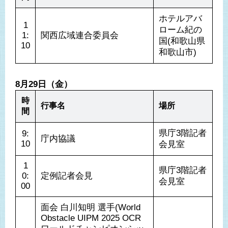
ホテルアバ
1
ローム紀の
1:
関西広域連合委員会
国(和歌山県
10
和歌山市)
8月29日（金）
時
行事名
場所
間
県庁3階記者
9:
庁内協議
10
会見室
1
県庁3階記者
0:
定例記者会見
会見室
00
面会 白川知明 選手(World 
Obstacle UIPM 2025 OCR 