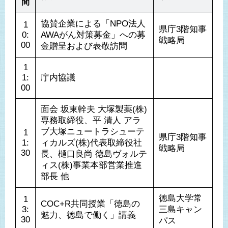
間
協賛企業による「NPO法人
1
県庁3階知事
0:
AWAがん対策募金」への募
戦略局
00
金贈呈および表敬訪問
1
1:
庁内協議
00
面会 坂東幹夫 大塚製薬(株)
専務取締役、平 清人 アラ
ブ大塚ニュートラシューテ
1
県庁3階知事
1:
ィカルズ(株)代表取締役社
戦略局
30
長、樋口良尚 徳島ヴォルテ
ィス(株)事業本部営業推進
部長 他
徳島大学常
1
COC+R共同授業「徳島の
3:
三島キャン
魅力、徳島で働く」講義
30
パス