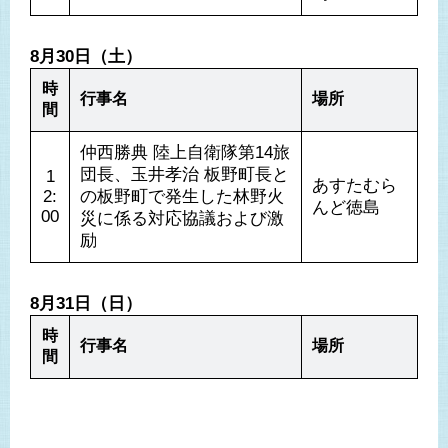
8月30日（土）
時
行事名
場所
間
仲西勝典 陸上自衛隊第14旅
団長、玉井孝治 板野町長と
1
あすたむら
2:
の板野町で発生した林野火
んど徳島
00
災に係る対応協議および激
励
8月31日（日）
時
行事名
場所
間