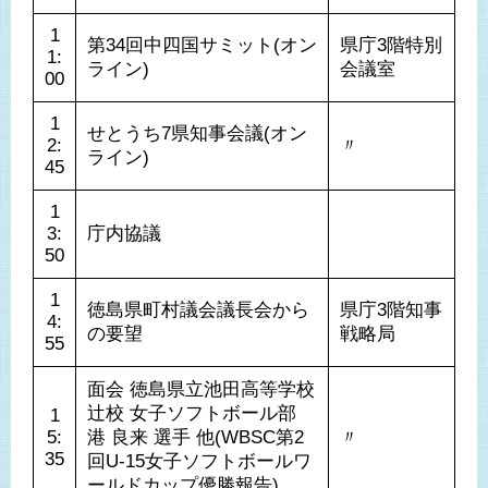
1
第34回中四国サミット(オン
県庁3階特別
1:
ライン)
会議室
00
1
せとうち7県知事会議(オン
2:
〃
ライン)
45
1
3:
庁内協議
50
1
徳島県町村議会議長会から
県庁3階知事
4:
の要望
戦略局
55
面会 徳島県立池田高等学校 
辻校 女子ソフトボール部 
1
5:
港 良来 選手 他(WBSC第2
〃
35
回U-15女子ソフトボールワ
ールドカップ優勝報告)