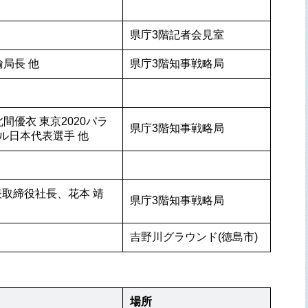
県庁3階記者会見室
局長 他
県庁3階知事戦略局
間優衣 東京2020パラ
県庁3階知事戦略局
ル日本代表選手 他
表取締役社長、花本 靖 
県庁3階知事戦略局
吉野川グラウンド(徳島市)
場所