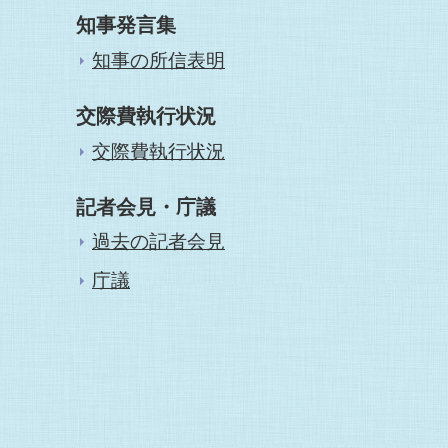
知事発言集
知事の所信表明
交際費執行状況
交際費執行状況
記者会見・庁議
過去の記者会見
庁議