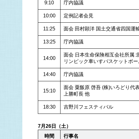
9:10
庁内協議
10:00
定例記者会見
11:25
面会 田村顕洋 国土交通省四国運輸
13:25
庁内協議
面会 日本生命保険相互会社所属 北
14:00
リンピック車いすバスケットボー
14:40
庁内協議
面会 粟飯原 啓吾 (株)いろどり代
15:10
上勝町長 他
18:30
吉野川フェスティバル
7月26日（土）
時間
行事名