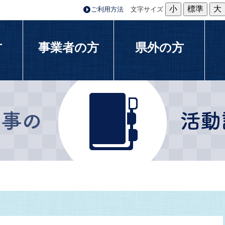
小
標準
大
ご利用方法
文字サイズ
方
事業者の方
県外の方