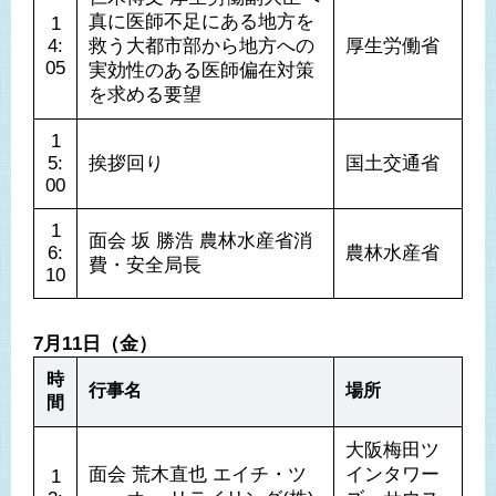
真に医師不足にある地方を
1
4:
救う大都市部から地方への
厚生労働省
05
実効性のある医師偏在対策
を求める要望
1
5:
挨拶回り
国土交通省
00
1
面会 坂 勝浩 農林水産省消
6:
農林水産省
費・安全局長
10
7月11日（金）
時
行事名
場所
間
大阪梅田ツ
面会 荒木直也 エイチ・ツ
インタワー
1