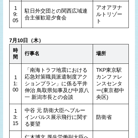
アオアヲナ
1
駐日外交団との関西広域連
9:
ルトリゾー
合主催歓迎夕食会
05
ト
7月10日（木）
時
行事名
場所
間
「南海トラフ地震における
TKP東京駅
応急対策職員派遣制度アク
カンファレ
1
1:
ションプラン」に係る平井
ンスセンタ
00
伸治 鳥取県知事及び中原八
ー(東京都中
一 新潟市長との会談
央区)
中谷 元 防衛大臣へブルー
1
3:
インパルス展示飛行に関す
防衛省
15
る要望
仁木博文 厚生労働副大臣へ