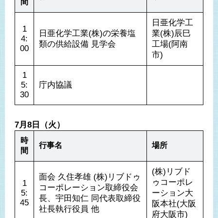
間
日亜化学工
1
日亜化学工業(株)の栄養塩
業(株)辰巳
4:
類の供給設備 見学会
工場(阿南
00
市)
1
5:
庁内協議
30
7月8日（火）
時
行事名
場所
間
(株)リブド
面会 久住孝雄 (株)リブドゥ
ゥコーポレ
1
コーポレーション取締役会
5:
ーション大
長、宇田知仁 同代表取締役
45
阪本社(大阪
社長執行役員 他
府大阪市)