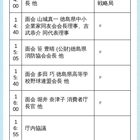
戦略局
00
面会 山城真一 徳島県中小
1
4:
企業家同友会会長理事、吉
〃
40
武恭介 同代表理事
1
面会 笹 豊晴 (公財)徳島県
5:
〃
消防協会会長 他
05
1
面会 多田 巧 徳島県高等学
5:
〃
校野球連盟会長 他
40
1
面会 堀井 奈津子 消費者庁
6:
〃
長官 他
1
6:
庁内協議