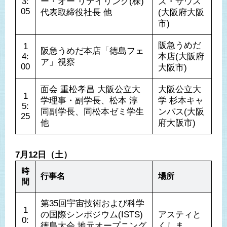
3:
ー・オー リテイリング(株)
ズ・サウス
05
代表取締役社長 他
(大阪府大阪
市)
阪急うめだ
1
阪急うめだ本店「徳島フェ
4:
本店(大阪府
ア」視察
00
大阪市)
面会 重松孝昌 大阪公立大
大阪公立大
1
学理事・副学長、松本 淳 
学 杉本キャ
5:
同副学長、同松本ゼミ学生 
ンパス(大阪
25
他
府大阪市)
7月12日（土）
時
行事名
場所
間
第35回宇宙技術および科学
1
の国際シンポジウム(ISTS)
アスティと
0:
徳島大会 地元オープニング
くしま