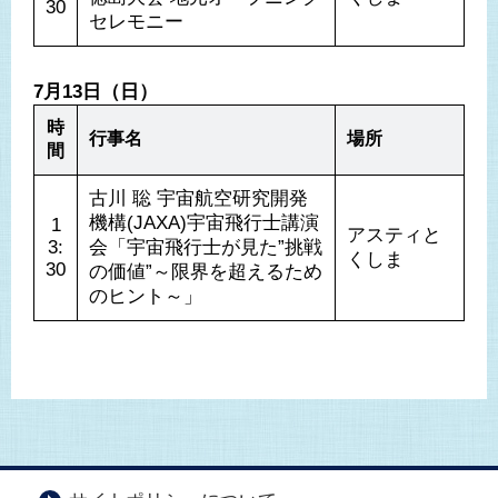
30
セレモニー
7月13日（日）
時
行事名
場所
間
古川 聡 宇宙航空研究開発
機構(JAXA)宇宙飛行士講演
1
アスティと
3:
会「宇宙飛行士が見た”挑戦
くしま
30
の価値”～限界を超えるため
のヒント～」