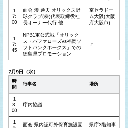
面会 湊 通夫 オリックス野
京セラドー
1
7:
球クラブ(株)代表取締役社
ム大阪(大阪
00
長オーナー代行 他
NPB1軍公式戦「オリック
1
ス・バファローズvs福岡ソ
7:
〃
フトバンクホークス」での
45
徳島県プロモーション
7月9日（水）
時
行事名
場所
間
1
3:
庁内協議
00
1
面会 県内認可外保育施設園
県庁3階知事
4: