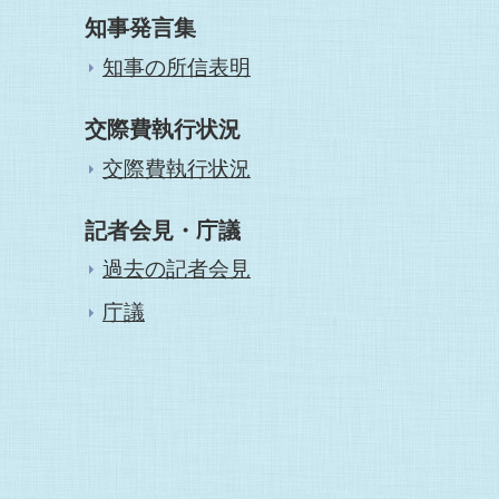
知事発言集
知事の所信表明
交際費執行状況
交際費執行状況
記者会見・庁議
過去の記者会見
庁議