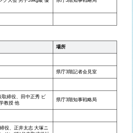
グ大会 男子39kg級 優
県庁3階知事戦略局
場所
県庁3階記者会見室
代表取締役、田中正秀 ビ
県庁3階知事戦略局
学教授 他
取締役、正井太志 大塚ニ