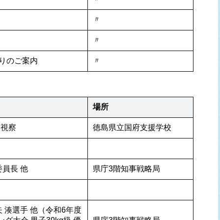
〃
〃
りのご案内
〃
場所
 視察
徳島県立国府支援学校
員長 他
県庁3階知事戦略局
 湊選手 他（令和6年度