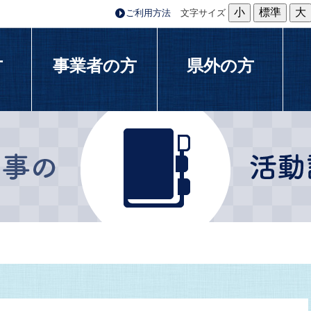
小
標準
大
ご利用方法
文字サイズ
方
事業者の方
県外の方