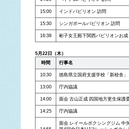
15:00
インドパビリオン 訪問
15:30
シンガポールパビリオン 訪問
16:38
彬子女王殿下関西パビリオンお成
5月22日（木）
時間
行事名
10:30
徳島県立国府支援学校「新校舎」
13:00
庁内協議
14:00
面会 古山正成 四国地方更生保護委
14:25
庁内協議
面会 レイールボクシングジム 中矢