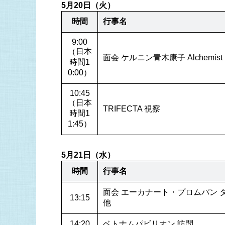
5月20日（火）
時間
行事名
9:00
（日本
面会 ケルニン青木康子 Alchemist 
時間1
0:00）
10:45
（日本
TRIFECTA 視察
時間1
1:45）
5月21日（水）
時間
行事名
面会 エーカナート・プロムパン 
13:15
他
14:20
ベトナムパビリオン 訪問