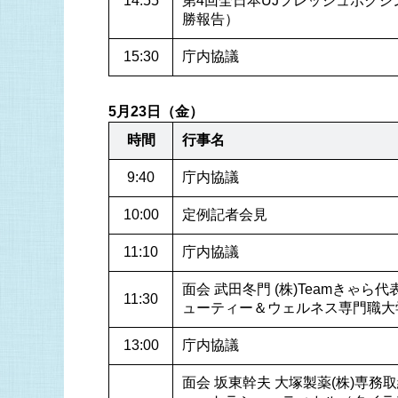
14:55
第4回全日本UJフレッシュボクシン
勝報告）
15:30
庁内協議
5月23日（金）
時間
行事名
9:40
庁内協議
10:00
定例記者会見
11:10
庁内協議
面会 武田冬門 (株)Teamきゃら
11:30
ューティー＆ウェルネス専門職大
13:00
庁内協議
面会 坂東幹夫 大塚製薬(株)専務