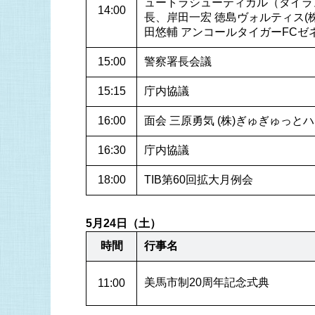
ュートラシューティカル（タイラン
14:00
長、岸田一宏 徳島ヴォルティス(
田悠輔 アンコールタイガーFCゼ
15:00
警察署長会議
15:15
庁内協議
16:00
面会 三原勇気 (株)ぎゅぎゅっと
16:30
庁内協議
18:00
TIB第60回拡大月例会
5月24日（土）
時間
行事名
美馬市制20周年記念式典
11:00