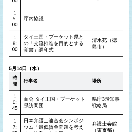
00
1
5:
庁内協議
00
タイ王国・プーケット県と
1
渭水苑（徳
8:
の「交流推進を目的とする
島市）
00
覚書」調印式
5月14日（水）
時
行事名
場所
間
1
面会 タイ王国・プーケット
県庁3階知事
0:
県訪問団
戦略局
45
日本弁護士連合会シンポジ
1
弁護士会館
7:
ウム「最低賃金問題を考え
（東京都）