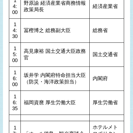
1
野原諭 経済産業省商務情報
4:
経済産業省
政策局長
00
1
4:
冨樫博之 総務副大臣
総務省
30
1
高見康裕 国土交通大臣政務
5:
国土交通省
官
00
1
坂井学 内閣府特命担当大臣
6:
内閣府
（防災・海洋政策担当）
00
1
6:
福岡資麿 厚生労働大臣
厚生労働省
35
ホテルメト
1