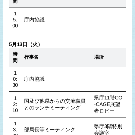
間
1
5:
庁内協議
00
5月13日（火）
時
行事名
場所
間
1
0:
庁内協議
30
県庁11階CO
1
国及び他県からの交流職員
2:
-CAGE展望
とのランチミーティング
10
者ロビー
1
県庁3階特別
3:
部局長等ミーティング
会議室