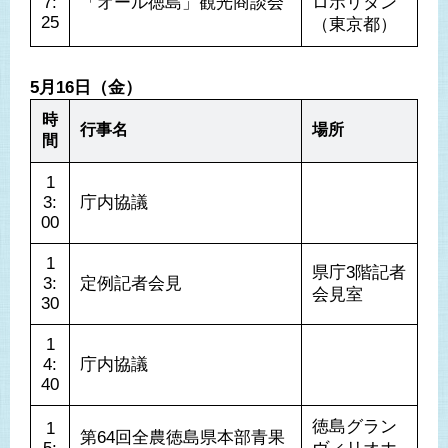
7:
「オール徳島」観光商談会
ロポリタン
25
（東京都）
5月16日（金）
時
行事名
場所
間
1
3:
庁内協議
00
1
県庁3階記者
3:
定例記者会見
会見室
30
1
4:
庁内協議
40
徳島グラン
1
第64回全農徳島県本部青果