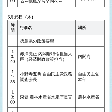
00
る～徳島から全国へ～」
5月15日（木）
時
行事名
場所
間
徳島県の政策要望
1
赤澤亮正 内閣府特命担当大
0:
内閣府
臣（経済財政政策担当）
40
1
小野寺五典 自由民主党政務
自由民主党
1:
調査会長
本部
35
1
3:
森健 農林水産省水産庁長官
農林水産省
00