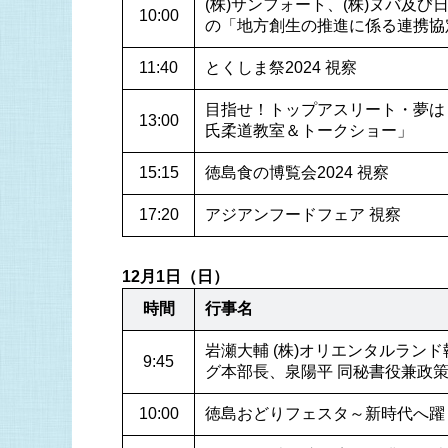
(株)サンフォート、(株)ヌバ及び
10:00
の「地方創生の推進に係る連携協
11:40
とくしま祭2024 視察
目指せ！トップアスリート・夢は
13:00
氏柔道教室＆トークショー」
15:15
徳島食の博覧会2024 視察
17:20
アジアンフードフェア 視察
12月1日（日）
時間
行事名
岩瀬大輔 (株)オリエンタルラン
9:45
グ本部長、泉陽平 同秘書役兼政
10:00
徳島おどりフェスタ～新時代へ躍