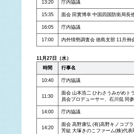
13:20
庁内協議
15:35
面会 田實博幸 中国四国防衛局長
16:05
庁内協議
17:00
内外情勢調査会 徳島支部 11月例
11月27日（水）
時間
行事名
10:40
庁内協議
面会 山本浩二 ひわさうみがめト
11:30
員会プロデューサー、石川侃 同
14:00
庁内協議
面会 高野康弘 (有)高野キノコ
14:20
芳紘 大塚きのこファーム(株)代