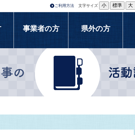
小
標準
大
ご利用方法
文字サイズ
方
事業者の方
県外の方