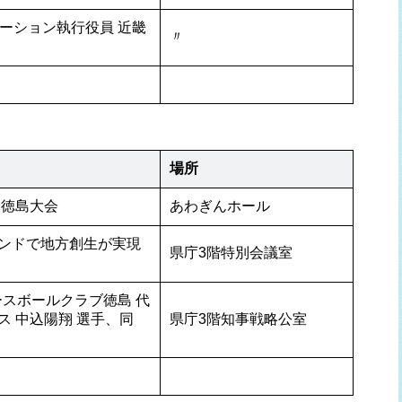
レーション執行役員 近畿
〃
場所
会徳島大会
あわぎんホール
ンドで地方創生が実現
県庁3階特別会議室
ベースボールクラブ徳島 代
 中込陽翔 選手、同 
県庁3階知事戦略公室