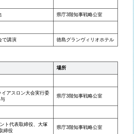
他
県庁3階知事戦略公室
会で講演
徳島グランヴィリオホテル
場所
ライアスロン大会実行委
県庁3階知事戦略公室
参与
プラント代表取締役、大塚
県庁3階知事戦略公室
表取締役