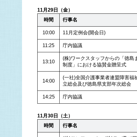
11月29日（金）
時間
行事名
10:00
11月定例会(開会日)
11:25
庁内協議
(株)ワークスタッフからの「徳島
13:10
制度」における協賛金贈呈式
(一社)全国介護事業者連盟障害福
14:00
立総会及び徳島県支部年次総会
14:25
庁内協議
11月30日（土）
時間
行事名