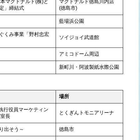
日本マクドナルド(株)と
マクドナルド徳島川内店 
定」締結式
(徳島市)
藍場浜公園
ぐくみ事業「野村忠宏
ソイジョイ武道館
アミコドーム周辺
新町川・阿波製紙水際公園
場所
ド執行役員マーケティン
とくぎんトモニアリーナ
策室長
り出そう～
徳島市