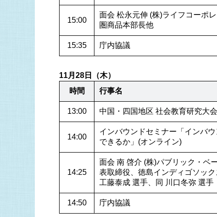
面会 松永元伸 (株)ライフコーポ
15:00
圏商品本部長他
15:35
庁内協議
11月28日（木）
時間
行事名
13:00
中国・四国地区 社会教育研究大
インバウンドセミナー「インバウ
14:00
できるか」(オンライン)
面会 南 啓介 (株)パブリック・
14:25
表取締役、徳島インディゴソックス
工藤泰成 選手、同 川口冬弥 選手
14:50
庁内協議