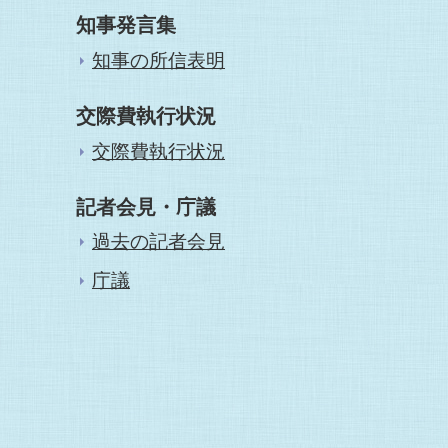
知事発言集
知事の所信表明
交際費執行状況
交際費執行状況
記者会見・庁議
過去の記者会見
庁議