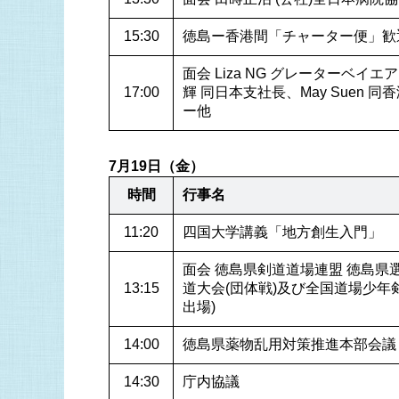
15:30
徳島ー香港間「チャーター便」歓
面会 Liza NG グレーターベイ
17:00
輝 同日本支社長、May Suen 
ー他
7月19日（金）
時間
行事名
11:20
四国大学講義「地方創生入門」
面会 徳島県剣道道場連盟 徳島県
13:15
道大会(団体戦)及び全国道場少年
出場)
14:00
徳島県薬物乱用対策推進本部会議
14:30
庁内協議