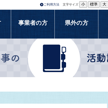
小
標準
大
ご利用方法
文字サイズ
方
事業者の方
県外の方