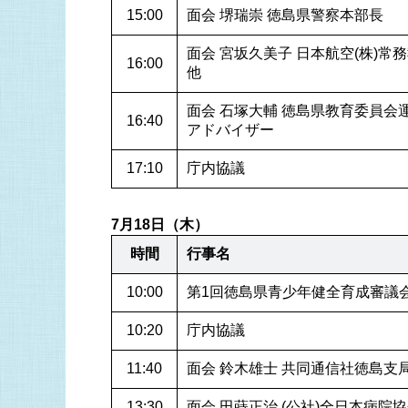
15:00
面会 堺瑞崇 徳島県警察本部長
面会 宮坂久美子 日本航空(株)
16:00
他
面会 石塚大輔 徳島県教育委員会
16:40
アドバイザー
17:10
庁内協議
7月18日（木）
時間
行事名
10:00
第1回徳島県青少年健全育成審議
10:20
庁内協議
11:40
面会 鈴木雄士 共同通信社徳島支
13:30
面会 田蒔正治 (公社)全日本病院