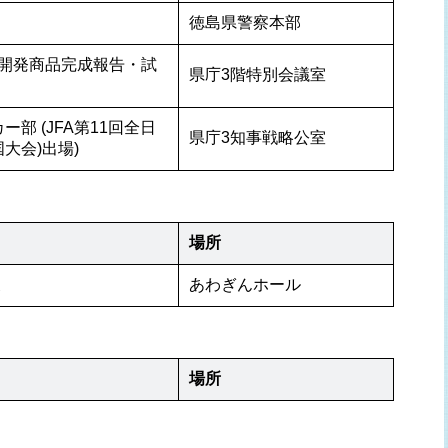
徳島県警察本部
開発商品完成報告・試
県庁3階特別会議室
部 (JFA第11回全日
県庁3知事戦略公室
大会)出場)
場所
展
あわぎんホール
場所