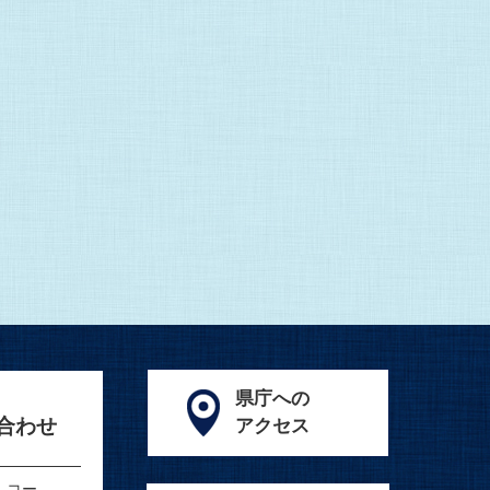
県庁への
合わせ
アクセス
んコー