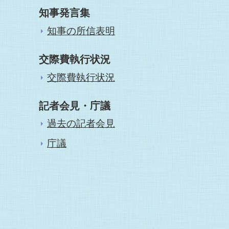
知事発言集
知事の所信表明
交際費執行状況
交際費執行状況
記者会見・庁議
過去の記者会見
庁議