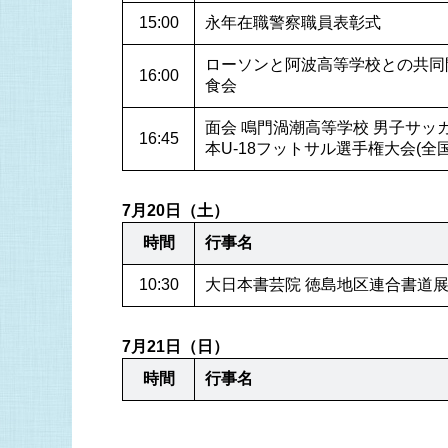
15:00
永年在職警察職員表彰式
ローソンと阿波高等学校との共同
16:00
食会
面会 鳴門渦潮高等学校 男子サッカー
16:45
本U-18フットサル選手権大会(全国
7月20日（土）
時間
行事名
10:30
大日本書芸院 徳島地区連合書道
7月21日（日）
時間
行事名