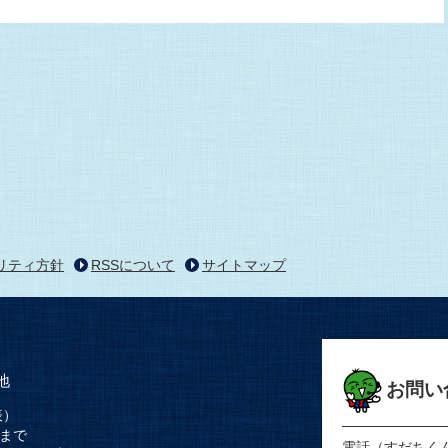
リティ方針
RSSについて
サイトマップ
地
お問い
表）
時まで
電話（すだちく