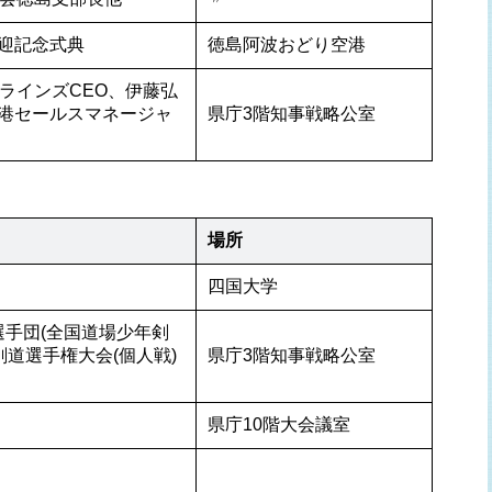
迎記念式典
徳島阿波おどり空港
エアラインズCEO、伊藤弘
同香港セールスマネージャ
県庁3階知事戦略公室
場所
四国大学
選手団(全国道場少年剣
剣道選手権大会(個人戦)
県庁3階知事戦略公室
県庁10階大会議室