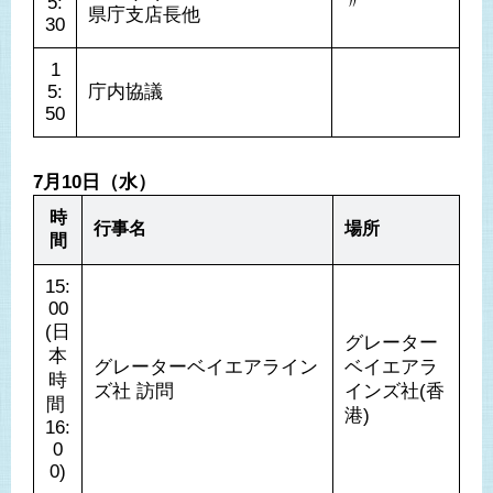
5:
〃
県庁支店長他
30
1
5:
庁内協議
50
7月10日（水）
時
行事名
場所
間
15:
00
(日
グレーター
本
グレーターベイエアライン
ベイエアラ
時
ズ社 訪問
インズ社(香
間 
港)
16:
0
0)