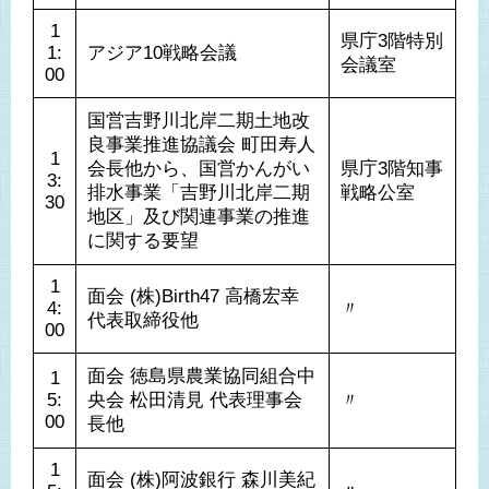
1
県庁3階特別
1:
アジア10戦略会議
会議室
00
国営吉野川北岸二期土地改
良事業推進協議会 町田寿人 
1
会長他から、国営かんがい
県庁3階知事
3:
排水事業「吉野川北岸二期
戦略公室
30
地区」及び関連事業の推進
に関する要望
1
面会 (株)Birth47 高橋宏幸 
4:
〃
代表取締役他
00
面会 徳島県農業協同組合中
1
5:
央会 松田清見 代表理事会
〃
00
長他
1
面会 (株)阿波銀行 森川美紀 