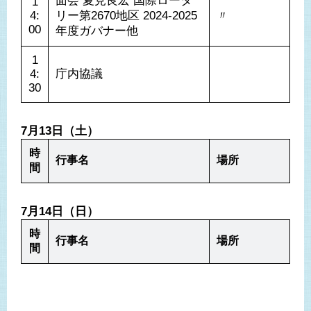
面会 夏見良宏 国際ロータ
1
4:
リー第2670地区 2024-2025
〃 
00
年度ガバナー他
1
4:
庁内協議
30
7月13日（土）
時
行事名
場所
間
7月14日（日）
時
行事名
場所
間