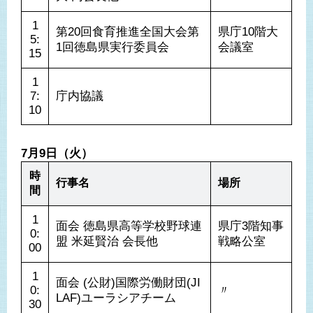
1
第20回食育推進全国大会第
県庁10階大
5:
1回徳島県実行委員会
会議室
15
1
7:
庁内協議
10
7月9日（火）
時
行事名
場所
間
1
面会 徳島県高等学校野球連
県庁3階知事
0:
盟 米延賢治 会長他
戦略公室
00
1
面会 (公財)国際労働財団(JI
0:
〃
LAF)ユーラシアチーム
30