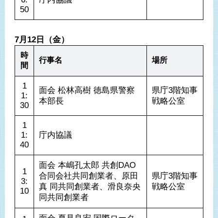
50
7月12日（金）
時
行事名
場所
間
1
面会 松林高樹 徳島県警察
県庁3階知事
1:
本部長
戦略公室
30
1
1:
庁内協議
40
面会 本嶋孔太郎 共創DAO
1
合同会社共同創業者、原田
県庁3階知事
3:
真 同共同創業者、滑良奈央 
戦略公室
10
同共同創業者