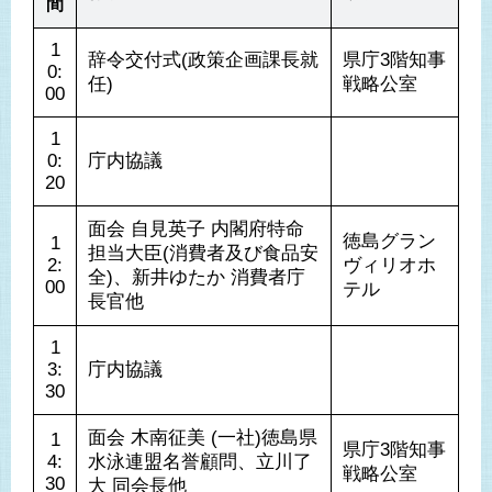
間
1
辞令交付式(政策企画課長就
県庁3階知事
0:
任)
戦略公室
00
1
0:
庁内協議
20
面会 自見英子 内閣府特命
徳島グラン
1
担当大臣(消費者及び食品安
2:
ヴィリオホ
全)、新井ゆたか 消費者庁
00
テル
長官他
1
3:
庁内協議
30
面会 木南征美 (一社)徳島県
1
県庁3階知事
4:
水泳連盟名誉顧問、立川了
戦略公室
30
大 同会長他