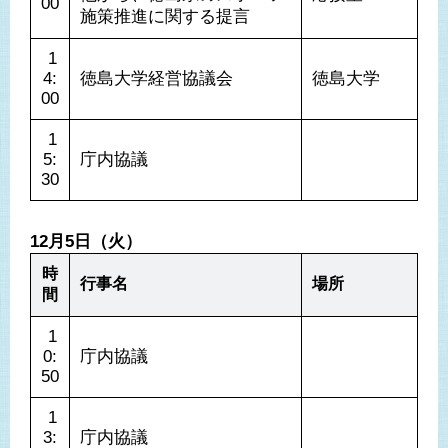
00
施策推進に関する提言
 1
4:
徳島大学経営協議会
徳島大学
00
 1
5:
庁内協議
30
12月5日（火）
時
行事名
場所
間
 1
0:
庁内協議
50
 1
3:
庁内協議