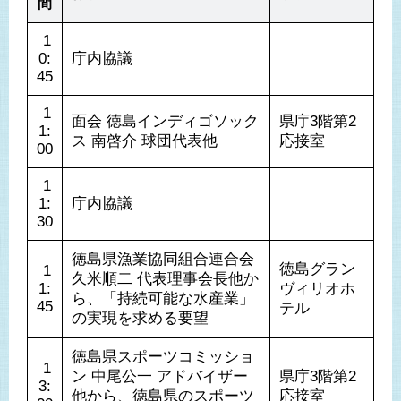
間
 1
0:
庁内協議
45
 1
面会 徳島インディゴソック
県庁3階第2
1:
ス 南啓介 球団代表他
応接室
00
 1
1:
庁内協議
30
徳島県漁業協同組合連合会 
徳島グラン
 1
久米順二 代表理事会長他か
1:
ヴィリオホ
ら、「持続可能な水産業」
45
テル
の実現を求める要望
徳島県スポーツコミッショ
 1
ン 中尾公一 アドバイザー
県庁3階第2
3:
他から、徳島県のスポーツ
応接室