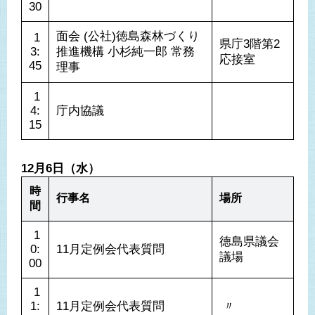
30
面会 (公社)徳島森林づくり
 1
県庁3階第2
3:
推進機構 小杉純一郎 常務
応接室
45
理事
 1
4:
庁内協議
15
12月6日（水）
時
行事名
場所
間
 1
徳島県議会
0:
11月定例会代表質問
議場
00
 1
1:
11月定例会代表質問
 〃 