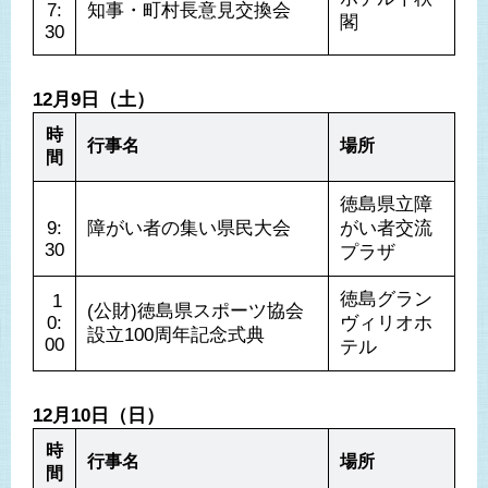
7:
知事・町村長意見交換会
閣
30
12月9日（土）
時
行事名
場所
間
徳島県立障
9:
障がい者の集い県民大会
がい者交流
30
プラザ
徳島グラン
 1
(公財)徳島県スポーツ協会
0:
ヴィリオホ
設立100周年記念式典
00
テル
12月10日（日）
時
行事名
場所
間