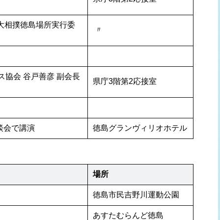
、大相撲徳島場所実行委
 〃 
ス協会 谷戸善彦 副会長
県庁3階第2応接室
談会で講演
徳島グランヴィリオホテル
場所
徳島市民吉野川運動公園
あすたむらんど徳島