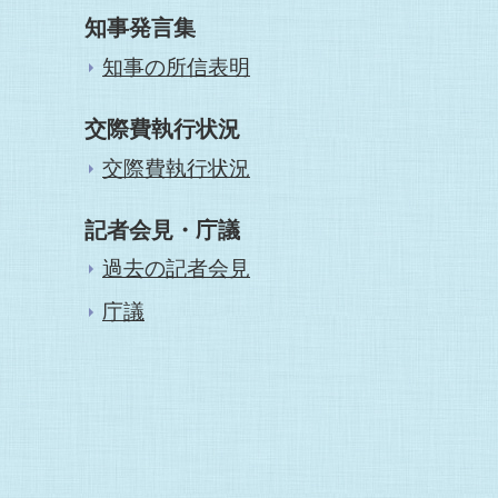
知事発言集
知事の所信表明
交際費執行状況
交際費執行状況
記者会見・庁議
過去の記者会見
庁議