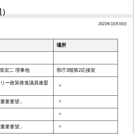
週）
2023年10月16日
場所
新里宏二 理事他
県庁3階第2応接室
リー政策推進議員連盟 
 〃 
の重要要望」
 〃 
 〃 
の重要要望」
 〃 