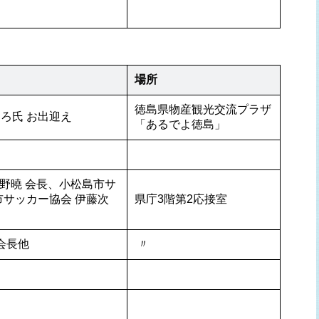
場所
徳島県物産観光交流プラザ
ろ氏 お出迎え
「あるでよ徳島」
河野曉 会長、小松島市サ
市サッカー協会 伊藤次
県庁3階第2応接室
会長他
 〃 