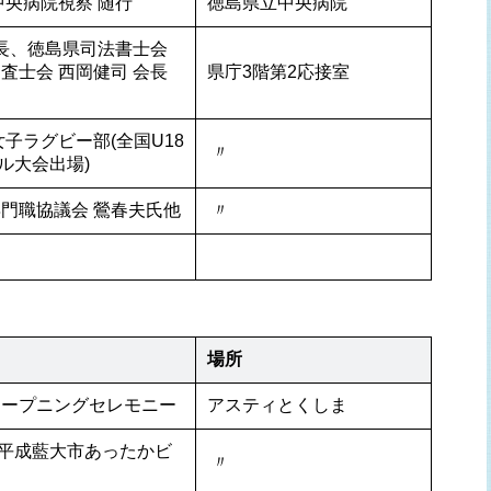
中央病院視察 随行
徳島県立中央病院
長、徳島県司法書士会 
査士会 西岡健司 会長
県庁3階第2応接室
子ラグビー部(全国U18
 〃 
ル大会出場)
門職協議会 鶯春夫氏他
 〃 
場所
オープニングセレモニー
アスティとくしま
平成藍大市あったかビ
 〃 