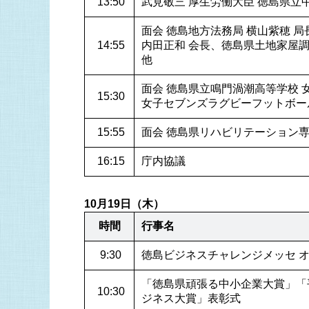
 13:50
武見敬三 厚生労働大臣 徳島県立
面会 徳島地方法務局 横山紫穂 局
 14:55
内田正和 会長、徳島県土地家屋調
他
面会 徳島県立鳴門渦潮高等学校 女
 15:30
女子セブンズラグビーフットボー
 15:55
面会 徳島県リハビリテーション専
 16:15
庁内協議
10月19日（木）
時間
行事名
 9:30
徳島ビジネスチャレンジメッセ 
「徳島県頑張る中小企業大賞」「
 10:30
ジネス大賞」表彰式