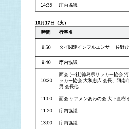
 14:35
庁内協議
10月17日（火）
時間
行事名
タイ関連インフルエンサー 佐野ひ
 8:50
 9:40
庁内協議
面会 (一社)徳島県サッカー協会 
 10:20
ッカー協会 大和忠広 会長、阿南
男 会長他
 11:00
面会 ケアメンあわの会 大下直樹 
 11:20
庁内協議
 13:00
庁内協議