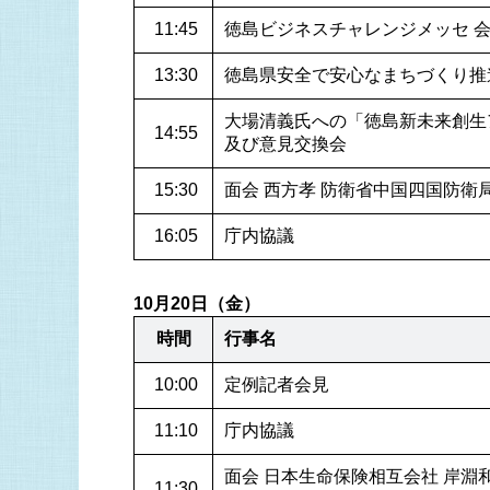
 11:45
徳島ビジネスチャレンジメッセ 
 13:30
徳島県安全で安心なまちづくり推
大場清義氏への「徳島新未来創生
 14:55
及び意見交換会
 15:30
面会 西方孝 防衛省中国四国防衛
 16:05
庁内協議
10月20日（金）
時間
行事名
 10:00
定例記者会見
 11:10
庁内協議
面会 日本生命保険相互会社 岸淵
 11:30