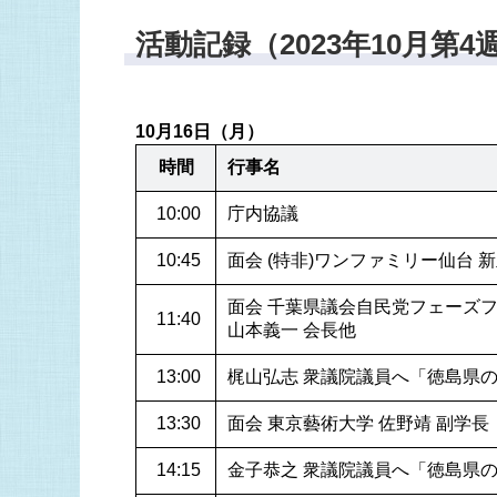
活動記録（2023年10月第4
10月16日（月）
時間
行事名
 10:00
庁内協議
 10:45
面会 (特非)ワンファミリー仙台 
面会 千葉県議会自民党フェーズフ
 11:40
山本義一 会長他
 13:00
梶山弘志 衆議院議員へ「徳島県
 13:30
面会 東京藝術大学 佐野靖 副学長
 14:15
金子恭之 衆議院議員へ「徳島県