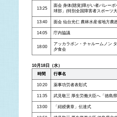
面会 身体(聴覚)障がい者バレー
 13:25
球部」(特別全国障害者スポーツ大
 13:40
面会 仙台光仁 農林水産省地方農
 14:05
庁内協議
アッカラポン・チャルームノン 
 18:00
夕食会
10月18日（水）
時間
行事名
 10:20
薬事功労者表彰式
 11:35
武見敬三 厚生労働大臣へ「徳島
 13:00
「紺綬褒章」伝達式