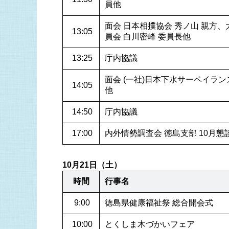
員他
面会 日本相撲協会 秀ノ山 親方
 13:05
員会 白川密峰 委員長他
 13:25
庁内協議
面会 (一社)日本下水サーベイラン
 14:05
他
 14:50
庁内協議
 17:00
内外情勢調査会 徳島支部 10月懇
10月21日（土）
時間
行事名
 9:00
徳島県健康福祉祭 総合開会式
 10:00
とくしま木づかいフェア