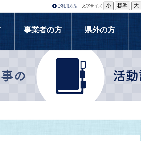
小
標準
大
ご利用方法
文字サイズ
方
事業者の方
県外の方