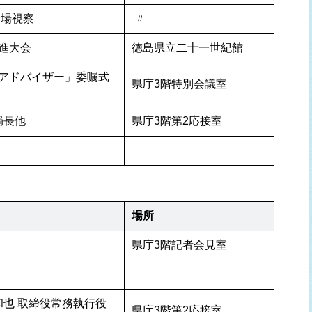
会場視察
 〃 
進大会
徳島県立二十一世紀館
アドバイザー」委嘱式
県庁3階特別会議室
局長他
県庁3階第2応接室
場所
県庁3階記者会見室
和也 取締役常務執行役
県庁3階第2応接室