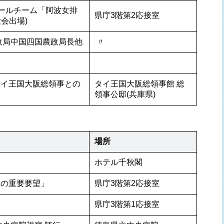
ボールチーム「阿波女排
県庁3階第2応接室
会出場)
政局中国四国農政局長他
 〃 
タイ王国大阪総領事との
タイ王国大阪総領事館 総
領事公邸(兵庫県)
場所
ホテル千秋閣
県の重要要望」
県庁3階第2応接室
県庁3階第1応接室