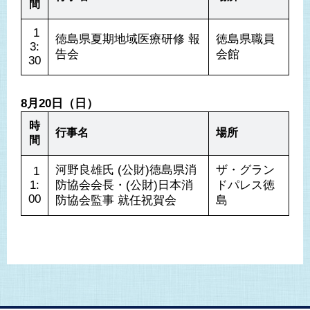
間
 1
徳島県夏期地域医療研修 報
徳島県職員
3:
告会
会館
30
8月20日（日）
時
行事名
場所
間
河野良雄氏 (公財)徳島県消
ザ・グラン
 1
1:
防協会会長・(公財)日本消
ドパレス徳
00
防協会監事 就任祝賀会
島