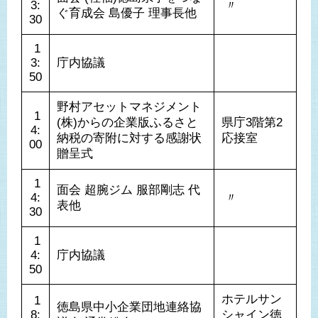
3:
 〃 
ぐ育成会 島優子 理事長他
30
 1
3:
庁内協議
50
野村アセットマネジメント
 1
(株)からの企業版ふるさと
県庁3階第2
4:
納税の寄附に対する感謝状
応接室
00
贈呈式
 1
面会 超腕ジム 服部剛志 代
4:
 〃 
表他
30
 1
4:
庁内協議
50
ホテルサン
 1
徳島県中小企業団地連絡協
8:
シャイン徳