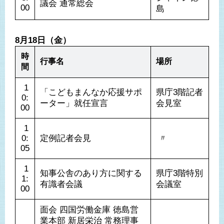
議会 通常総会
00
島
8月18日（金）
時
行事名
場所
間
 1
「こどもまんなか応援サポ
県庁3階記者
0:
ーター」就任宣言
会見室
00
 1
0:
定例記者会見
 〃 
05
 1
知事公舎のあり方に関する
県庁3階特別
1:
有識者会議
会議室
00
面会 四国労働金庫 徳島営
業本部 新居栄治 常務理事