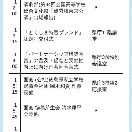
 1
演劇部(第34回全国高等学校
2:
 〃 
総合文化祭「優秀校東京公
00
演」出場報告)
 1
「とくしま特選ブランド」
県庁11階講
3:
認定証交付式
堂
15
「パートナーシップ構築宣
 1
県庁3階特別
4:
言」の普及・促進と実効性
会議室
00
向上に向けた共同宣言式
面会 (公社)徳島県私立学校
 1
県庁3階第2
5:
退職金社団 岡本和貴 理事
応接室
15
長他
 1
面会 徳島芽生会 清水康平 
5:
 〃 
会長他
45
 1