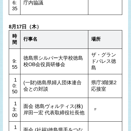
6:
庁内協議
35
8月17日（木）
時
行事名
場所
間
ザ・グラン
徳島県シルバー大学校徳島
9:
ドパレス徳
校OB会役員研修会
55
島
 1
(一財)徳島県婦人団体連合
県庁3階第2
0:
会との対談
応接室
50
 1
面会 徳島ヴォルティス(株) 
3:
 〃 
岸田一宏 代表取締役社長他
00
 1
面会 (社福)徳島県手をつな