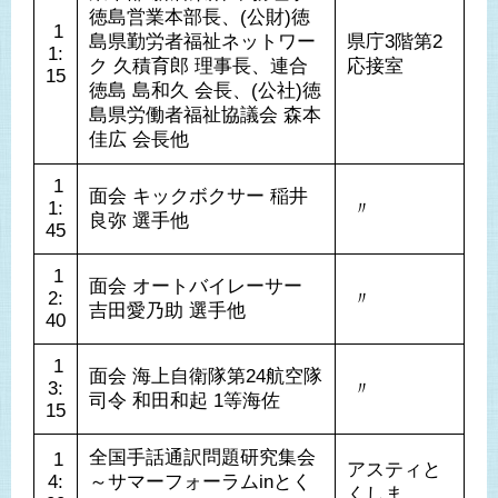
徳島営業本部長、(公財)徳
 1
島県勤労者福祉ネットワー
県庁3階第2
1:
ク 久積育郎 理事長、連合
応接室
15
徳島 島和久 会長、(公社)徳
島県労働者福祉協議会 森本
佳広 会長他
 1
面会 キックボクサー 稲井
1:
 〃 
良弥 選手他
45
 1
面会 オートバイレーサー 
2:
 〃 
吉田愛乃助 選手他
40
 1
面会 海上自衛隊第24航空隊
3:
 〃 
司令 和田和起 1等海佐
15
全国手話通訳問題研究集会 
 1
アスティと
4:
～サマーフォーラムinとく
くしま