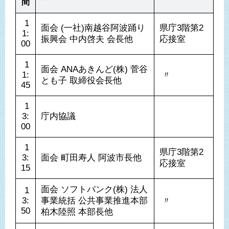
間
 1
面会 (一社)南越谷阿波踊り
県庁3階第2
1:
振興会 中内啓夫 会長他
応接室
00
 1
面会 ANAあきんど(株) 菅谷
1:
 〃 
とも子 取締役会長他
45
 1
3:
庁内協議
00
 1
県庁3階第2
3:
面会 町田寿人 阿波市長他
応接室
15
面会 ソフトバンク(株) 法人
 1
3:
事業統括 公共事業推進本部 
 〃 
50
柏木陸照 本部長他