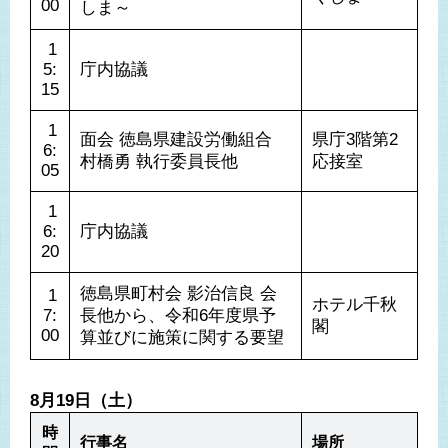
00
しま～
 1
5:
庁内協議
15
 1
面会 徳島県建設労働組合 
県庁3階第2
6:
村橋勇 執行委員長他
応接室
05
 1
6:
庁内協議
20
徳島県町村会 影治信良 会
 1
ホテル千秋
7:
長他から、令和6年度県予
閣
00
算並びに施策に関する要望
8月19日（土）
時
行事名
場所