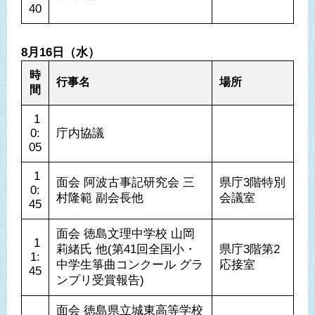
40
8月16日（水）
時
行事名
場所
間
 1
0:
庁内協議
05
 1
面会 阿波古事記研究会 三
県庁3階特別
0:
村隆範 副会長他
会議室
45
面会 徳島文理中学校 山岡
 1
莉緒氏 他(第41回全国小・
県庁3階第2
1:
中学生箏曲コンクール グラ
応接室
45
ンプリ受賞報告)
面会 徳島県立城東高等学校 