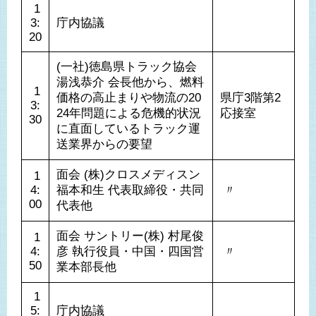
 1
3:
庁内協議
20
(一社)徳島県トラック協会 
湯浅恭介 会長他から、燃料
 1
価格の高止まりや物流の20
県庁3階第2
3:
24年問題による危機的状況
応接室
30
に直面しているトラック運
送業界からの要望
面会 (株)クロスメディスン 
 1
4:
福本和生 代表取締役・共同
 〃 
00
代表他
面会 サントリー(株) 村尾俊
 1
4:
彦 執行役員・中国・四国営
 〃 
50
業本部長他
 1
5:
庁内協議