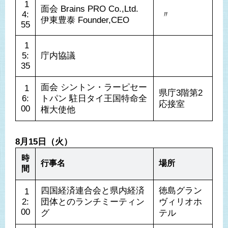
 1
面会 Brains PRO Co.,Ltd. 
4:
 〃 
伊東豊泰 Founder,CEO
55
 1
5:
庁内協議
35
面会 シントン・ラーピセー
 1
県庁3階第2
6:
トパン 駐日タイ王国特命全
応接室
00
権大使他
8月15日（火）
時
行事名
場所
間
四国経済連合会と県内経済
徳島グラン
 1
2:
団体とのランチミーティン
ヴィリオホ
00
グ
テル